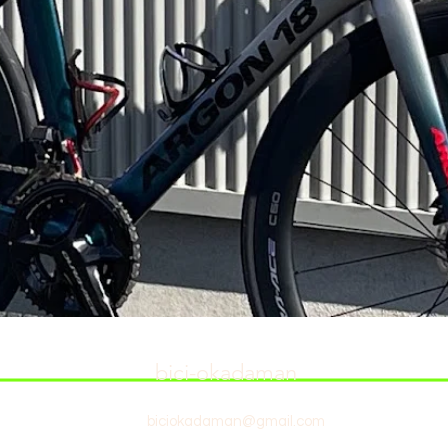
bici-okadaman
biciokadaman@gmail.com