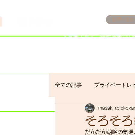
n
お問い合わ
​＜営業予定＞ 臨時休業日の
7/18：臨時休業とさせてい
​7/19：臨時休業（大井川
​7/30：（臨時休業）夏季休
全ての記事
プライベートレ
masaki (bici-ok
bici-okadaman
シクロ
そろそろ
だんだん朝晩の気温
サイクリング
バイクパ