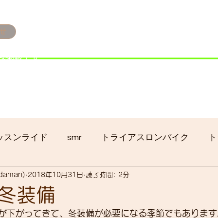
せ
み掲載です。
ただきます。
港トライアスロン大会のオフィシャルバイクサポートで大
暇の予定です
ッスンライド
smr
トライアスロンバイク
ト
adaman)
2018年10月31日
読了時間: 2分
クロス
gruppo bici-okadaman
ロードバイク
冬装備
が下がってきて、冬装備が必要になる季節でもあります
ッキング
フロントシングル化
入荷
セール