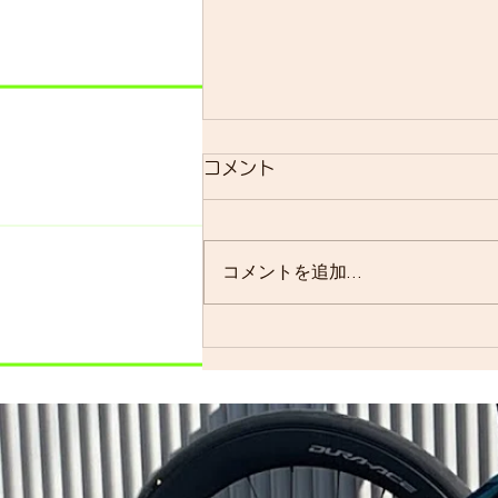
明日のsmrについて
コメント
明日のsmrは通常通り実施しま
す。 よく、お客様に「グループ
ライドはまだ実施されています
コメントを追加…
か？」と聞かれることが多いので
すが、基本的には「毎週実施して
います」ので…。 僕の今週はメ
ンバーの集まり具合を見ながら、
ロードで走るかグラベルロードで
走るかを決めます。グラベルロー
ドで走...