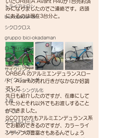
いたORBEA Avant H40が1台売約済
トライアスロン
みになりましたのでご連絡です。店頭
にあるのは現在3台分と。
bici-okadaman
シクロクロス
gruppo bici-okadaman
ロードバイク
作業
サイクリング
ORBEA のアルミエンデュランスロー
バイクパッキング
ド、Avantの売れ行きがなかなか好調
でして
フロントシングル化
先日も紹介したのですが、在庫にして
入荷
いた分とそれ以外でもお渡しすること
ができました。
セール
SCOTTの方もアルミエンデュランス系
グラベルロード
でお勧めできるのですが、カラーライ
スキルアップ
ンナップの豊富さもあるんでしょう