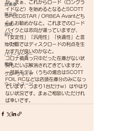
か。まぁ、これからロード（ロングラ
試乗車
イドなど）を始めるとなるとSCOTT 
展示会
SPEEDSTAR / ORBEA Avantどち
らもお勧めかなと。これまでのロード
営業
バイクとは志向が違っていますが、
紹介
「安定性」「汎用性」「快適性」と言
った面ではディスクロードの利点を生
独り言
かす方が良いのかなと。
パワーメーター
コロナ禍真っ只中だった在庫がない状
動画
況もだいぶ解消されてきていますが、
一部新モデル（うちの場合はSCOTT 
グループライド
FOIL RCなどは店頭在庫分のみになっ
ウェットスーツ
ています、つまり1台だけｗ）はやはり
ない状況です。まぁご相談いただけれ
ば幸いです。