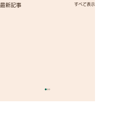
すべて表示
最新記事
臨時休業・連休のお知ら
せ
コメント
臨時休業・連休のお知らせで
す。 7月18日（土曜日）臨時