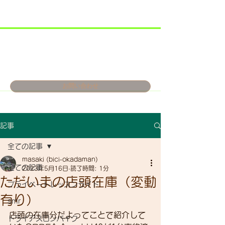
お問い合わせ
記事
全ての記事
masaki (bici-okadaman)
全ての記事
2023年5月16日
読了時間: 1分
ただいまの店頭在庫（変動
プライベートレッスンライド
有り）
smr
店頭の在庫分だよってことで紹介して
トライアスロンバイク