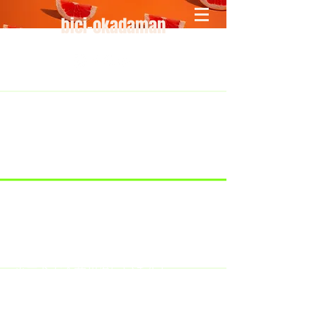
bici-okadaman
​＜営業予定＞ 臨時休業日のみ掲載
です。
7/18：臨時休業とさせていただきま
す。
​7/19：臨時休業（大井川港トライア
スロン大会のオフィシャルバイクサ
ポートで大井川港にいます）
​7/30：（臨時休業）夏季休暇の予定
です