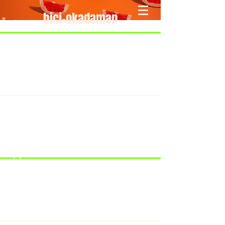
bici-okadaman
​＜営業予定＞ 臨時休業日のみ掲載
です。
7/18：臨時休業とさせていただきま
す。
​7/19：臨時休業（大井川港トライア
スロン大会のオフィシャルバイクサ
ポートで大井川港にいます）
​7/30：（臨時休業）夏季休暇の予定
です