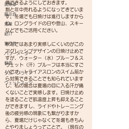
備できるようにしておきます。
試乗車
割と年中売れるようになってきていま
展示会
す。冬場でも日焼けは進行しますから
ね。ロングライドの日や登山、スキー
営業
などでもご活用ください。
紹介
独り言
秋冬ではあまり実感しにくいのがこの
アグレッシブデザインの日焼け止めで
パワーメーター
すが、ウォーター（水）プルーフ＆ス
動画
ウェット（汗）プルーフは本当にすご
いです。トライアスロンのスイム前か
グループライド
ら対策できることでも知られています
ウェットスーツ
し、私の場合は夏場の目に入る汗が痛
くないことで実感します。日焼け止め
を塗ることで肌温度上昇も抑えること
ができますし、ライドやトレーニング
後の疲労感の現象にも繋がりますか
ら、夏場だけじゃなくて冬場もきちん
とやりましょうってことで。（現在の