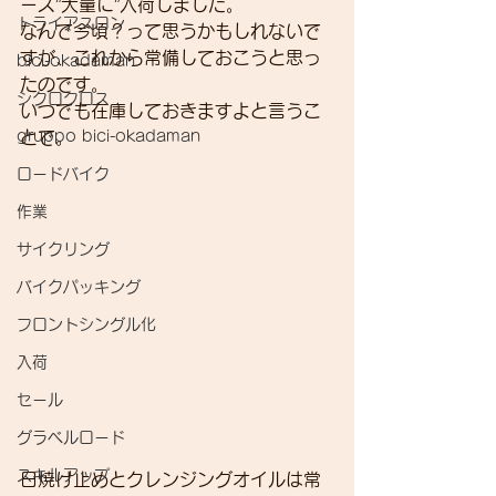
ーズ”大量に”入荷しました。
トライアスロン
なんで今頃？って思うかもしれないで
すが、これから常備しておこうと思っ
bici-okadaman
たのです。
シクロクロス
いつでも在庫しておきますよと言うこ
gruppo bici-okadaman
とで。
ロードバイク
作業
サイクリング
バイクパッキング
フロントシングル化
入荷
セール
グラベルロード
スキルアップ
日焼け止めとクレンジングオイルは常