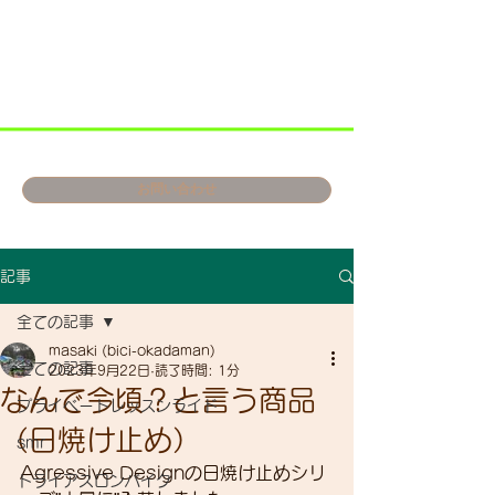
お問い合わせ
記事
全ての記事
masaki (bici-okadaman)
全ての記事
2023年9月22日
読了時間: 1分
なんで今頃？と言う商品
プライベートレッスンライド
（日焼け止め）
smr
Agressive Designの日焼け止めシリ
トライアスロンバイク