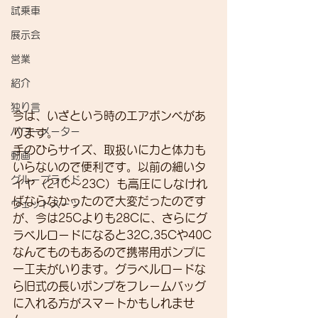
試乗車
展示会
営業
紹介
独り言
今は、いざという時のエアボンベがあ
パワーメーター
ります。
手のひらサイズ、取扱いに力と体力も
動画
いらないので便利です。以前の細いタ
グループライド
イヤ（21C～23C）も高圧にしなけれ
ばならなかったので大変だったのです
ウェットスーツ
が、今は25Cよりも28Cに、さらにグ
ラベルロードになると32C,35Cや40C
なんてものもあるので携帯用ポンプに
一工夫がいります。グラベルロードな
ら旧式の長いポンプをフレームバッグ
に入れる方がスマートかもしれませ