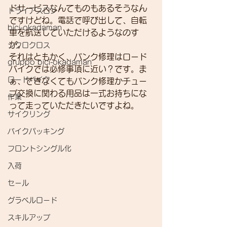
ドサービスなんてものもあるそうなん
トライアスロン
ですけどね。電話で呼び出して、自転
bici-okadaman
車を航送していただけるようなのす
が。
シクロクロス
それはともかく、パンク修理はロード
gruppo bici-okadaman
バイクでは必修事項に近い？です。ま
ロードバイク
ぁ、できなくてもパンク修理かチュー
ブ交換に関わる用品は一式お持ちにな
作業
って走っていただきたいですよね。 
サイクリング
バイクパッキング
フロントシングル化
入荷
セール
グラベルロード
スキルアップ