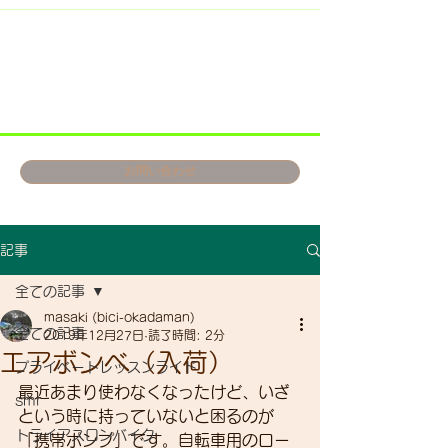
お問い合わせ
記事
全ての記事
masaki (bici-okadaman)
全ての記事
2019年12月27日
読了時間: 2分
エアボンベ（入荷）
プライベートレッスンライド
最近あまり使わなくなったけど、いざ
smr
という時に持っていないと困るのが
トライアスロンバイク
「携帯ポンプ」です。自転車用のロー