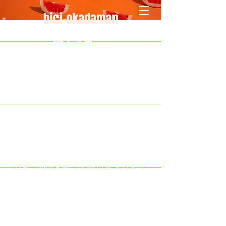
bici-okadaman
​＜営業予定＞ 臨時休業日のみ掲載
です。
7/18：臨時休業とさせていただきま
す。
​7/19：臨時休業（大井川港トライア
スロン大会のオフィシャルバイクサ
ポートで大井川港にいます）
​7/30：（臨時休業）夏季休暇の予定
です