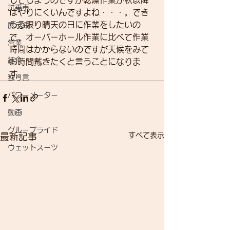
してしまうのですが乾燥作業が秋以降
試乗車
はやりにくいんですよね・・・。でき
うる限り晴天の日に作業をしたいの
展示会
で、オーバーホール作業に比べて作業
営業
時間はかからないのですが天候をみて
紹介
お時間戴きたくと言うことになりま
す。
独り言
パワーメーター
動画
グループライド
すべて表示
最新記事
ウェットスーツ