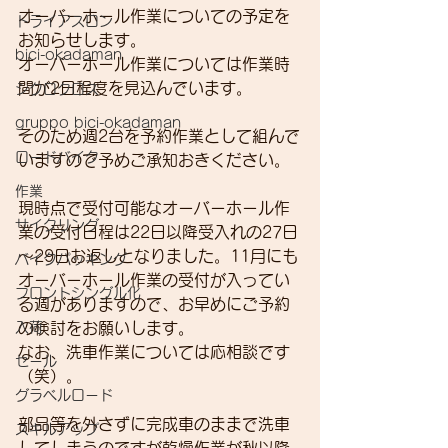
オーバーホール作業についての予定を
トライアスロン
お知らせします。
bici-okadaman
オーバーホール作業については作業時
間が2日程度を見込んでいます。
シクロクロス
gruppo bici-okadaman
そのため週2台を予約作業として組んで
ロードバイク
いますので予めご承知おきください。
作業
現時点で受付可能なオーバーホール作
サイクリング
業の受付日程は22日以降受入れの27日
～29日お返しとなりました。11月にも
バイクパッキング
オーバーホール作業の受付が入ってい
フロントシングル化
る週がありますので、お早めにご予約
入荷
の検討をお願いします。
なお、洗車作業については応相談です
セール
（笑）。
グラベルロード
部品等を外さずに完成車のままで洗車
スキルアップ