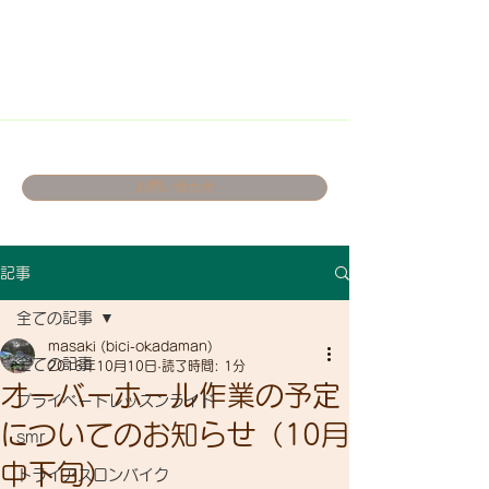
お問い合わせ
記事
全ての記事
masaki (bici-okadaman)
全ての記事
2016年10月10日
読了時間: 1分
オーバーホール作業の予定
プライベートレッスンライド
についてのお知らせ（10月
smr
中下旬）
トライアスロンバイク