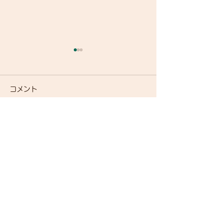
コメント
コメントを追加…
ORCA（ウェットスーツ
WINSPACE (M6完成車
他入荷）
引き続き）