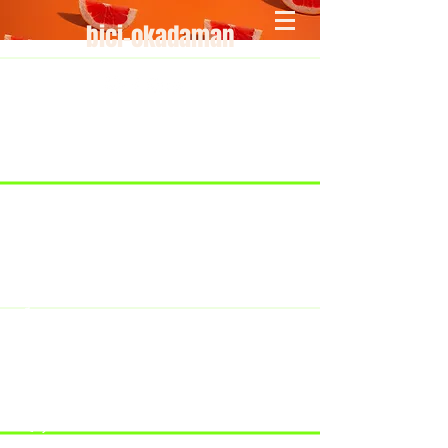
bici-okadaman
​＜営業予定＞ 臨時休業日のみ掲載
です。
7/18：臨時休業とさせていただきま
す。
​7/19：臨時休業（大井川港トライア
スロン大会のオフィシャルバイクサ
ポートで大井川港にいます）
​7/30：（臨時休業）夏季休暇の予定
です