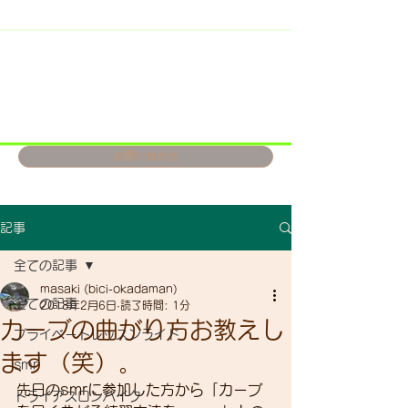
お問い合わせ
記事
全ての記事
masaki (bici-okadaman)
全ての記事
2018年2月6日
読了時間: 1分
カーブの曲がり方お教えし
プライベートレッスンライド
ます（笑）。
smr
先日のsmrに参加した方から「カーブ
トライアスロンバイク