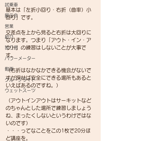
試乗車
基本は「左折小回り・右折（曲率）小
展示会
回り」です。
営業
交差点を上から見ると右折は大回りに
紹介
なります。つまり「アウト・イン・ア
ウト」の練習はしないことが大事で
独り言
す。
パワーメーター
動画
（右折はなかなかできる機会がないで
すが探せば安全にできる場所もあると
グループライド
いえばあるのですね。）
ウェットスーツ
（アウトインアウトはサーキットなど
のちゃんとした場所で練習しましょう
ね、まったくしないというわけではな
いのです）
・・・ってなことをこの1枚で20分ほ
ど講座を。