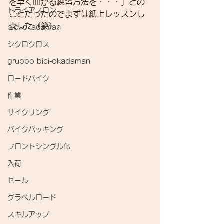
を早く曲がる練習方法を・・・」との
トライアスロン
ことだったのでまずは紙上レッスンし
ました（笑）。
bici-okadaman
シクロクロス
gruppo bici-okadaman
ロードバイク
作業
サイクリング
バイクパッキング
フロントシングル化
入荷
セール
グラベルロード
スキルアップ