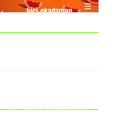
bici-okadaman
​＜営業予定＞ 臨時休業日のみ掲載
です。
7/18：臨時休業とさせていただきま
す。
​7/19：臨時休業（大井川港トライア
スロン大会のオフィシャルバイクサ
ポートで大井川港にいます）
​7/30：（臨時休業）夏季休暇の予定
です