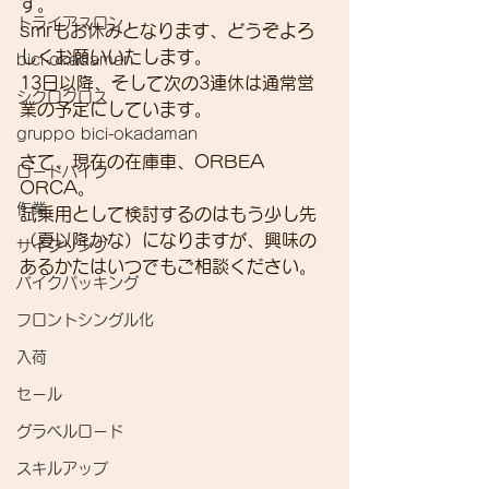
す。
トライアスロン
smrもお休みとなります、どうぞよろ
しくお願いいたします。
bici-okadaman
13日以降、そして次の3連休は通常営
シクロクロス
業の予定にしています。
gruppo bici-okadaman
さて、現在の在庫車、ORBEA 
ロードバイク
ORCA。
作業
試乗用として検討するのはもう少し先
（夏以降かな）になりますが、興味の
サイクリング
あるかたはいつでもご相談ください。
バイクパッキング
フロントシングル化
入荷
セール
グラベルロード
スキルアップ