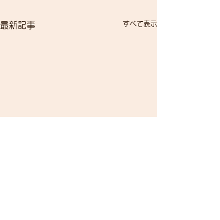
すべて表示
最新記事
臨時休業・連休
せ
コメント
臨時休業・連休の