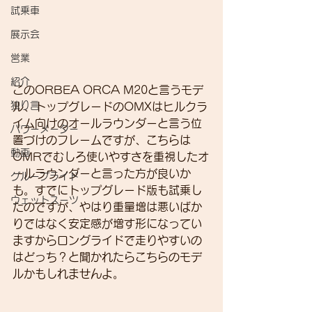
試乗車
展示会
営業
紹介
このORBEA ORCA M20と言うモデ
独り言
ル、トップグレードのOMXはヒルクラ
イム向けのオールラウンダーと言う位
パワーメーター
置づけのフレームですが、こちらは
動画
OMRでむしろ使いやすさを重視したオ
ールラウンダーと言った方が良いか
グループライド
も。すでにトップグレード版も試乗し
ウェットスーツ
たのですが、やはり重量増は悪いばか
りではなく安定感が増す形になってい
ますからロングライドで走りやすいの
はどっち？と聞かれたらこちらのモデ
ルかもしれませんよ。