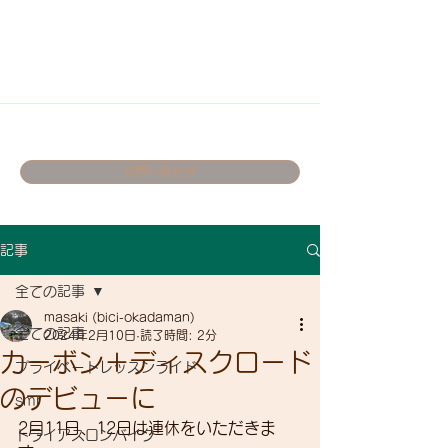
お問い合わせ
記事
全ての記事
masaki (bici-okadaman)
全ての記事
2024年2月10日
読了時間: 2分
カーボン＋ディスクロード
プライベートレッスンライド
のデビューに
smr
2月11日、12日は連休をいただきま
トライアスロンバイク