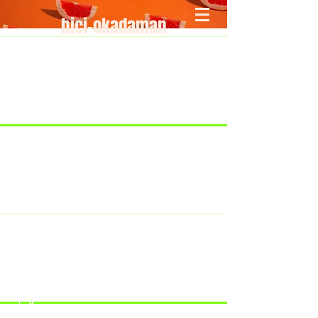
bici-okadaman
​＜営業予定＞ 臨時休業日のみ掲載
です。
7/18：臨時休業とさせていただきま
す。
​7/19：臨時休業（大井川港トライア
スロン大会のオフィシャルバイクサ
ポートで大井川港にいます）
​7/30：（臨時休業）夏季休暇の予定
です