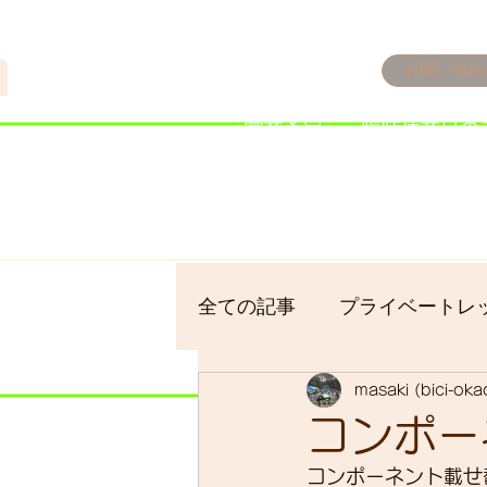
n
お問い合わ
​＜営業予定＞ 臨時休業日の
7/18：臨時休業とさせてい
​7/19：臨時休業（大井川
​7/30：（臨時休業）夏季休
全ての記事
プライベートレ
masaki (bici-ok
bici-okadaman
シクロ
コンポー
コンポーネント載せ
サイクリング
バイクパ