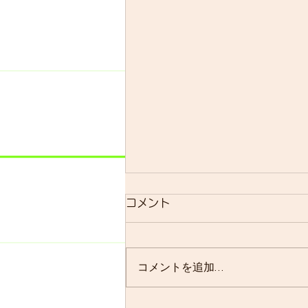
明日のsmrについて
コメント
明日のsmrは通常通り実施しま
す。 よく、お客様に「グループ
ライドはまだ実施されています
コメントを追加…
か？」と聞かれることが多いので
すが、基本的には「毎週実施して