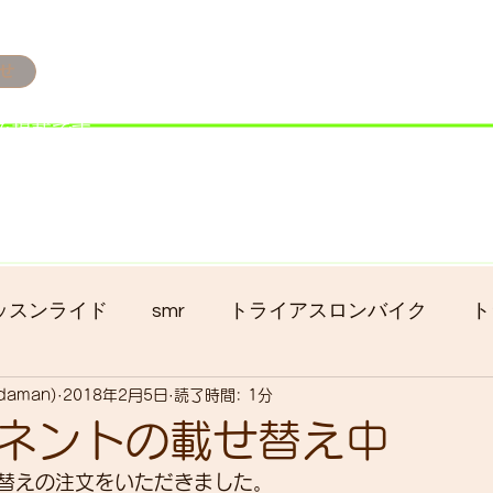
せ
み掲載です。
ただきます。
港トライアスロン大会のオフィシャルバイクサポートで大
暇の予定です
ッスンライド
smr
トライアスロンバイク
ト
adaman)
2018年2月5日
読了時間: 1分
クロス
gruppo bici-okadaman
ロードバイク
ネントの載せ替え中
替えの注文をいただきました。
ッキング
フロントシングル化
入荷
セール