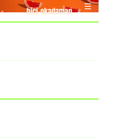
bici-okadaman
​＜営業予定＞ 臨時休業日のみ掲載
です。
7/18：臨時休業とさせていただきま
す。
​7/19：臨時休業（大井川港トライア
スロン大会のオフィシャルバイクサ
ポートで大井川港にいます）
​7/30：（臨時休業）夏季休暇の予定
です