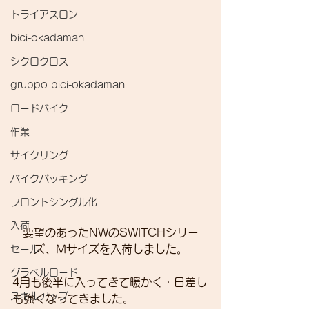
トライアスロン
bici-okadaman
シクロクロス
gruppo bici-okadaman
ロードバイク
作業
サイクリング
バイクパッキング
フロントシングル化
入荷
要望のあったNWのSWITCHシリー
ズ、Mサイズを入荷しました。
セール
グラベルロード
4月も後半に入ってきて暖かく・日差し
スキルアップ
も強くなってきました。