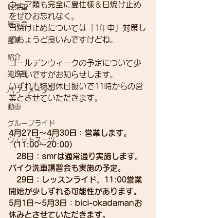
ウェア類も完全に夏仕様＆日焼け止め
試乗車
をぜひお忘れなく。
展示会
日焼け止めについては「1年中」対策し
てちょうど良いんですけどね。
営業
紹介
ゴールデンウィークの予定について少
独り言
し早いですがお知らせします。
いずれも特別休日扱いで11時からの営
パワーメーター
業とさせていただきます。
動画
グループライド
4月27日～4月30日：営業します。
ウェットスーツ
（11:00～20:00）
　28日：smrは通常通り実施します。
バイク洗車講習会も実施の予定。
　29日：レッスンライド、11:00営業
開始が少しずれる可能性があります。
5月1日～5月3日：bici-okadamanお
休みとさせていただきます。