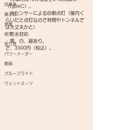
試乗車
（typeC）。
・光センサーによる自動点灯（屋内く
展示会
らいだと点灯なので林間やトンネルで
営業
は大丈夫かと）
・防水対応
紹介
・黒、白、緑あり。
独り言
で、3300円（税込）。
パワーメーター
動画
グループライド
ウェットスーツ