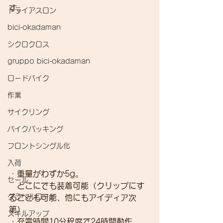
す。
トライアスロン
bici-okadaman
シクロクロス
gruppo bici-okadaman
ロードバイク
作業
サイクリング
バイクパッキング
フロントシングル化
入荷
・重量がわずか5g。
セール
　どこにでも装着可能（クリップにす
グラベルロード
ることも可能、他にもアイディア次
第）
スキルアップ
・充電時間10分程度で24時間動作