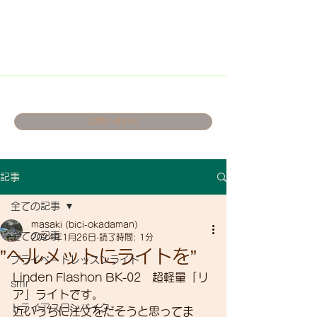
お問い合わせ
記事
全ての記事
masaki (bici-okadaman)
全ての記事
2024年1月26日
読了時間: 1分
”ヘルメットにライトを”
プライベートレッスンライド
Linden Flashon BK-02　超軽量「リ
smr
ア」ライトです。
トライアスロンバイク
近いうちに注文をだそうと思ってま