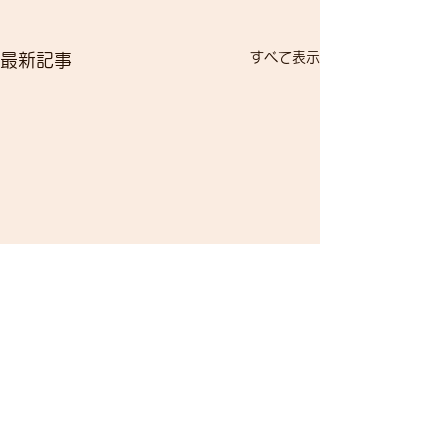
すべて表示
最新記事
臨時休業・連休
せ
コメント
臨時休業・連休の