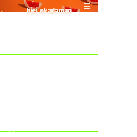
bici-okadaman
​＜営業予定＞ 臨時休業日のみ掲載
です。
7/18：臨時休業とさせていただきま
す。
​7/19：臨時休業（大井川港トライア
スロン大会のオフィシャルバイクサ
ポートで大井川港にいます）
​7/30：（臨時休業）夏季休暇の予定
です