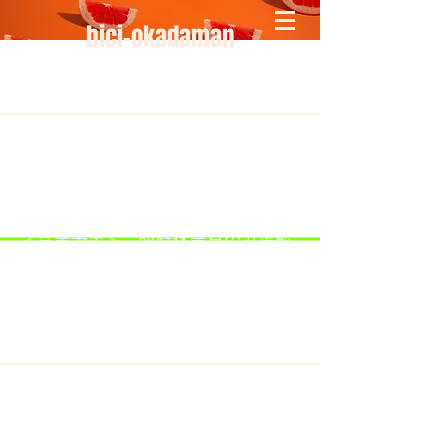
bici-okadaman
​＜営業予定＞ 臨時休業日のみ掲載
です。
7/18：臨時休業とさせていただきま
す。
​7/19：臨時休業（大井川港トライア
スロン大会のオフィシャルバイクサ
ポートで大井川港にいます）
​7/30：（臨時休業）夏季休暇の予定
です