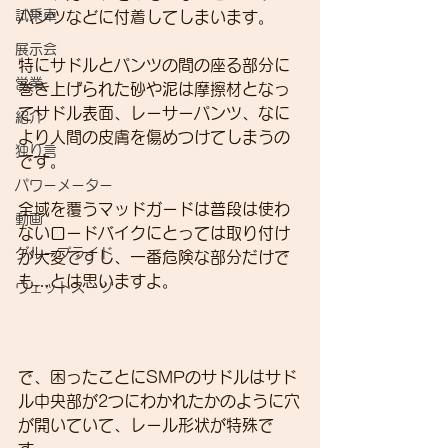
試乗車
パンツなどに付着してしまいます。
展示会
特にサドルとパンツの間の座る部分に
営業
巻き上げられた砂や泥は摩擦材となっ
てサドル表面、レーサーパンツ、なに
紹介
より人間の皮膚を傷めつけてしまうの
独り言
です。
パワーメーター
全域を覆うマッドガードは普段は使わ
動画
ないロードバイクにとっては取り付け
グループライド
が大変ですし、一番危険な部分だけで
も…とは思いますよ。
ウェットスーツ
で、困ったことにSMPのサドルはサド
ル中央部が2つにわかれたかのように穴
が開いていて、レール形状が特殊で