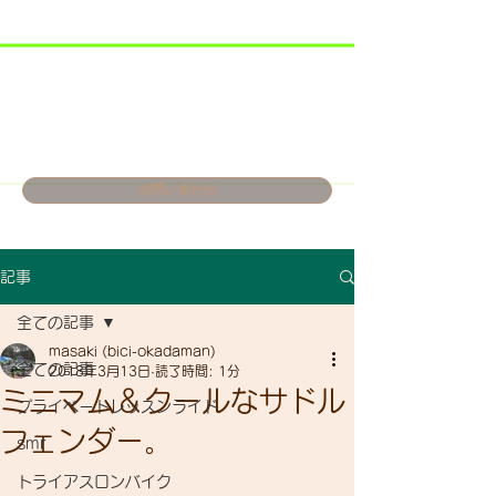
お問い合わせ
記事
全ての記事
masaki (bici-okadaman)
全ての記事
2018年3月13日
読了時間: 1分
ミニマム＆クールなサドル
プライベートレッスンライド
フェンダー。
smr
トライアスロンバイク