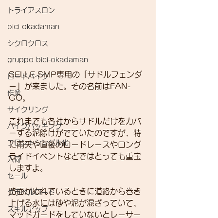
トライアスロン
bici-okadaman
シクロクロス
gruppo bici-okadaman
SELLE SMP専用の「サドルフェンダ
ロードバイク
ー」が来ました。その名前はFAN-
作業
GO。
サイクリング
これまでも各社からサドルだけをカバ
バイクパッキング
ーする泥除けがでていたのですが、特
フロントシングル化
に雨天や直後のロードレースやロング
ライドイベントなどではとっても重宝
入荷
しますよ。
セール
路面がぬれているときに道路から巻き
グラベルロード
上げる水には砂や泥が混ざっていて、
スキルアップ
マッドガードをしていないとレーサー