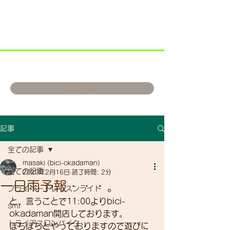
お問い合わせ
記事
全ての記事
masaki (bici-okadaman)
全ての記事
2020年2月16日
読了時間: 2分
一日雨予報・・・。
プライベートレッスンライド
と、言うことで11:00よりbici-
smr
okadaman開店しております。
トライアスロンバイク
ぼちぼちとやっておりますので遊びに