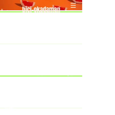
bici-okadaman
​＜営業予定＞ 臨時休業日のみ掲載
です。
7/18：臨時休業とさせていただきま
す。
​7/19：臨時休業（大井川港トライア
スロン大会のオフィシャルバイクサ
ポートで大井川港にいます）
​7/30：（臨時休業）夏季休暇の予定
です