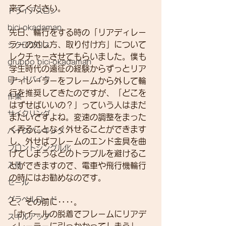
来てください。
トライアスロン
bici-okadaman
先日、輪行をする時の「リアディレー
ラーの外し方、取り付け方」について
シクロクロス
レクチャーさせてもらいました。僕も
gruppo bici-okadaman
学生時代の遠征の経験からずっとリア
ロードバイク
ディレーラーをフレームから外して輪
行を推奨してきたのですが、「どこを
作業
はずせばいいの？」っていう人はまだ
サイクリング
まだいですよね。変速の調整をまった
く弄ることなく外せることができます
バイクパッキング
し、外せばフレームのエンド金具を曲
フロントシングル化
げてしまうなどのトラブルを避けるこ
入荷
とができますので、電車や飛行機輪行
の時にはお勧めなのです。
セール
グラベルロード
と、その前に‥‥。
「ホイールの脱着でフレームにリアデ
スキルアップ