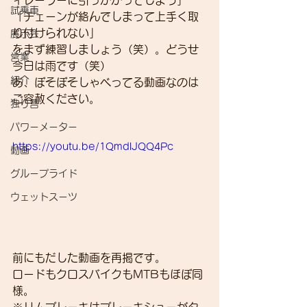
ィレーラーに引っかかってしまう」
試乗車
「チェーンが絡んでしまって上手く取
り付けられない」
展示会
をまず練習しましょう（笑）。どうせ
営業
今日は雨です（笑）
紹介
あ、ぼそぼそしゃべってる動画なのは
ご容赦ください。
独り言
パワーメーター
https://youtu.be/1QmdlJQQ4Pc
動画
グループライド
ウェットスーツ
前にもだした動画を再掲です。
ロードもクロスバイクもMTBもほぼ同
様。
※リムブレーキはブレーキシューがタ