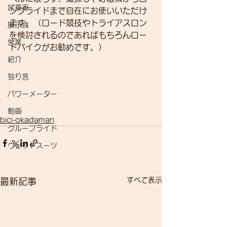
試乗車
ングライドまで自在にお使いいただけ
ます。（ロード競技やトライアスロン
展示会
を検討されるのであればもちろんロー
営業
ドバイクがお勧めです。）
紹介
独り言
パワーメーター
動画
bici-okadaman
グループライド
ウェットスーツ
すべて表示
最新記事