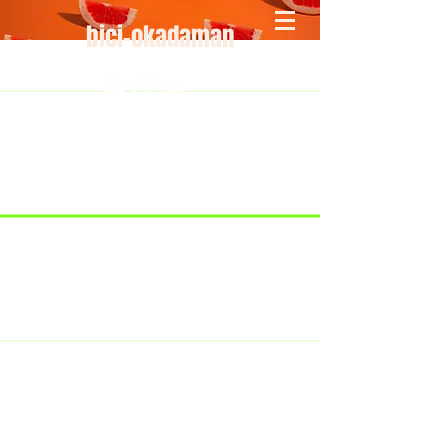
bici-okadaman
​＜営業予定＞ 臨時休業日のみ掲載
です。
7/18：臨時休業とさせていただきま
す。
​7/19：臨時休業（大井川港トライア
スロン大会のオフィシャルバイクサ
ポートで大井川港にいます）
​7/30：（臨時休業）夏季休暇の予定
です