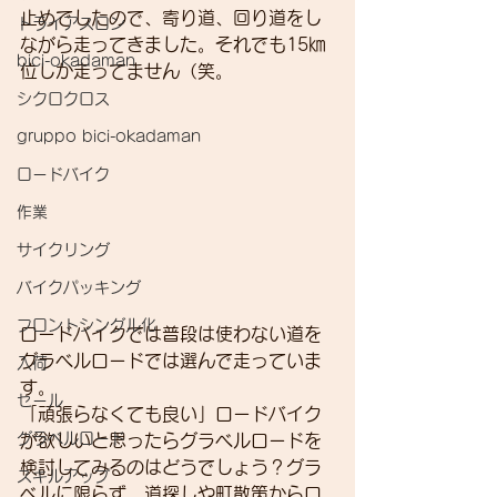
止めでしたので、寄り道、回り道をし
トライアスロン
ながら走ってきました。それでも15㎞
bici-okadaman
位しか走ってません（笑。 
シクロクロス
gruppo bici-okadaman
ロードバイク
作業
サイクリング
バイクパッキング
フロントシングル化
ロードバイクでは普段は使わない道を
グラベルロードでは選んで走っていま
入荷
す。
セール
「頑張らなくても良い」ロードバイク
グラベルロード
が欲しいと思ったらグラベルロードを
検討してみるのはどうでしょう？グラ
スキルアップ
ベルに限らず、道探しや町散策からロ