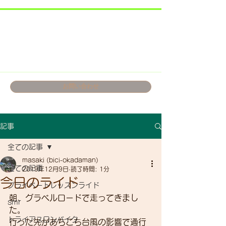
お問い合わせ
記事
全ての記事
masaki (bici-okadaman)
全ての記事
2019年12月9日
読了時間: 1分
今日のライド
プライベートレッスンライド
朝、グラベルロードで走ってきまし
smr
た。
トライアスロンバイク
行った先があちこち台風の影響で通行