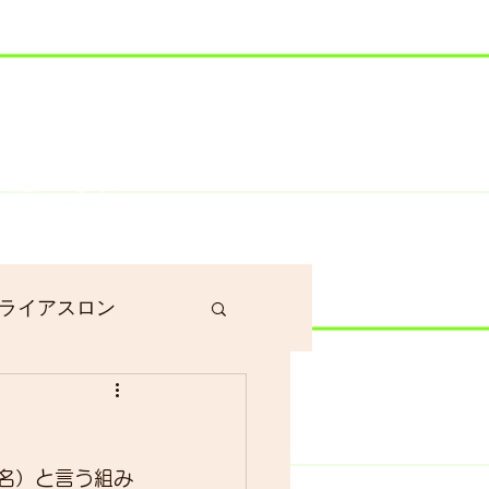
井川港にいます）
ライアスロン
作業
2名）と言う組み
グラベルロード