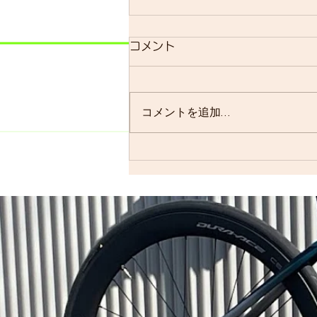
明日のsmrについて
コメント
明日のsmrは通常通り実施しま
す。 よく、お客様に「グループ
ライドはまだ実施されています
コメントを追加…
か？」と聞かれることが多いので
すが、基本的には「毎週実施して
います」ので…。 僕の今週はメ
ンバーの集まり具合を見ながら、
ロードで走るかグラベルロードで
走るかを決めます。グラベルロー
ドで走...