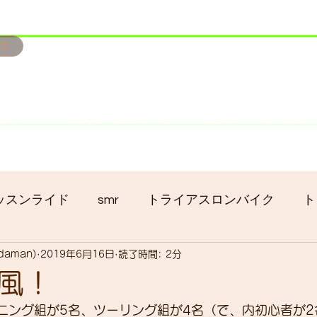
せ
み掲載です。
ただきます。
港トライアスロン大会のオフィシャルバイクサポートで大
暇の予定です
ッスンライド
smr
トライアスロンバイク
ト
adaman)
2019年6月16日
読了時間: 2分
クロス
gruppo bici-okadaman
ロードバイク
風！
ーニング組が5名、ツーリング組が4名（で、内初心者が
ッキング
フロントシングル化
入荷
セール