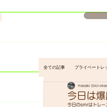
n
お問い合わ
​＜営業予定＞ 臨時休業日の
7/18：臨時休業とさせてい
​7/19：臨時休業（大井川
​7/30：（臨時休業）夏季休
全ての記事
プライベートレ
masaki (bici-ok
bici-okadaman
シクロ
今日は爆
今日のsmrはトレ
サイクリング
バイクパ