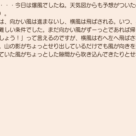
・・・今日は爆風でしたね。天気図からも予想がついた
）。
は、向かい風は進まないし、横風は飛ばされる。いつ、
展示会
営業
紹介
独り言
パワーメー
難しい条件でした。まだ向かい風がずーっとであれば帰
しょう！」って言えるのですが、横風は右へ左へ飛ばさ
。山の影がちょっとせり出しているだけでも風が向きを
トスーツ
ていた風がちょっとした隙間から吹き込んできたりとせ