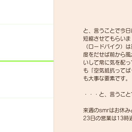
と、言うことで今日
短縮させてもらいま
（ロードバイク）は
度をだせば前から風
いして常に気を配っ
も「空気抵抗ってば
も大事な要素です。
・・・と、言うこと
来週のsmrはお休
23日の営業は13