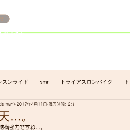
せ
み掲載です。
ただきます。
港トライアスロン大会のオフィシャルバイクサポートで大
暇の予定です
ッスンライド
smr
トライアスロンバイク
ト
adaman)
2017年4月11日
読了時間: 2分
クロス
gruppo bici-okadaman
ロードバイク
天…。
結構強力ですね…。
ッキング
フロントシングル化
入荷
セール