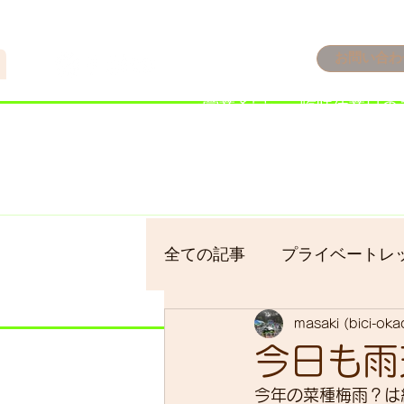
n
お問い合わ
​＜営業予定＞ 臨時休業日の
7/18：臨時休業とさせてい
​7/19：臨時休業（大井川
​7/30：（臨時休業）夏季休
全ての記事
プライベートレ
masaki (bici-ok
bici-okadaman
シクロ
今日も雨
今年の菜種梅雨？は
サイクリング
バイクパ