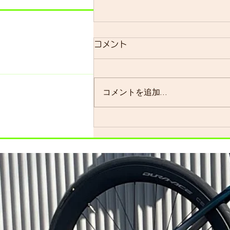
明日のsmrについて
コメント
明日のsmrは通常通り実施しま
す。 よく、お客様に「グループ
ライドはまだ実施されています
コメントを追加…
か？」と聞かれることが多いので
すが、基本的には「毎週実施して
います」ので…。 僕の今週はメ
ンバーの集まり具合を見ながら、
ロードで走るかグラベルロードで
走るかを決めます。グラベルロー
ドで走...