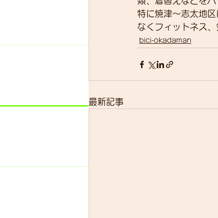
類、着替えなどをバ
特に焼津～志太地区
なくフィットネス、
bici-okadaman
最新記事