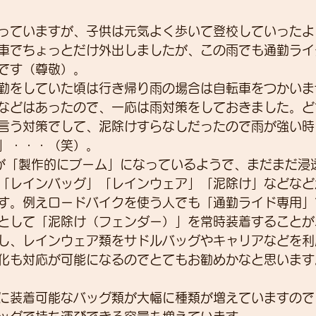
っていますが、子供は元気よく歩いて登校していったよ
車でちょっとだけ外出しましたが、この雨でも通勤ライ
展示会
営業
紹介
独り言
パワーメー
です（尊敬）。
勤をしていた頃は行き帰り雨の場合は自転車をつかいま
などはあったので、一応は雨対策をしておきました。ど
トスーツ
言う対策でして、泥除けすらなしだったので雨が強い時
」・・・（笑）。
kingが「製作的にブーム」になっているようで、まだまだ
「レインバッグ」「レインウェア」「泥除け」などなど
す。例えロードバイクを使う人でも「通勤ライド専用」
として「泥除け（フェンダー）」を常時装着することが
し、レインウェア類をサドルバッグやキャリアなどを利
化も対応が可能になるのでとてもお勧めかなと思います
に装着可能なバッグ類が大幅に種類が増えていますので