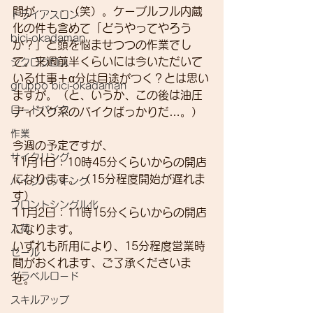
間が・・・（笑）。ケーブルフル内蔵
トライアスロン
化の件も含めて「どうやってやろう
bici-okadaman
か？」と頭を悩ませつつの作業でし
て。来週前半くらいには今いただいて
シクロクロス
いる仕事＋α分は目途がつく？とは思い
gruppo bici-okadaman
ますが。（と、いうか、この後は油圧
ロードバイク
ディスク系のバイクばっかりだ…。）
作業
今週の予定ですが、
サイクリング
11月1日：10時45分くらいからの開店
になります。（15分程度開始が遅れま
バイクパッキング
す）
フロントシングル化
11月2日：11時15分くらいからの開店
入荷
になります。
いずれも所用により、15分程度営業時
セール
間がおくれます、ご了承くださいま
グラベルロード
せ。
スキルアップ