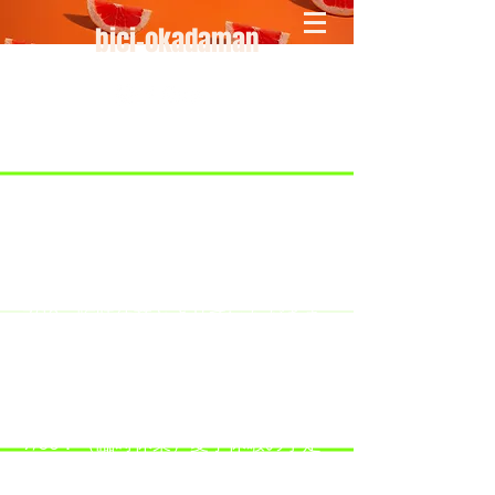
bici-okadaman
​＜営業予定＞ 臨時休業日のみ掲載
です。
7/18：臨時休業とさせていただきま
す。
​7/19：臨時休業（大井川港トライア
スロン大会のオフィシャルバイクサ
ポートで大井川港にいます）
​7/30：（臨時休業）夏季休暇の予定
です