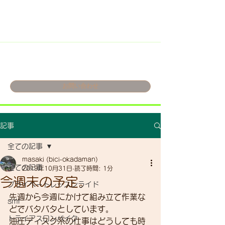
お問い合わせ
記事
全ての記事
masaki (bici-okadaman)
全ての記事
2019年10月31日
読了時間: 1分
今週末の予定。
プライベートレッスンライド
先週から今週にかけて組み立て作業な
smr
どでバタバタとしています。
トライアスロンバイク
油圧ディスク系の仕事はどうしても時