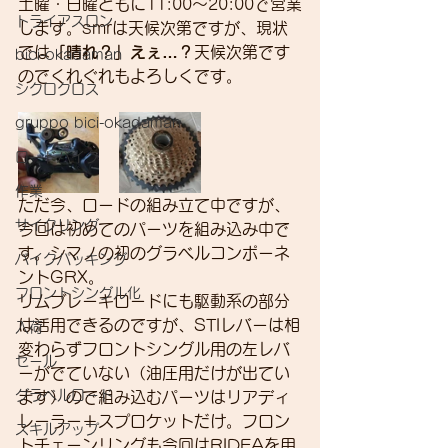
土曜・日曜ともに11:00～20:00で営業
トライアスロン
します。smrは天候次第ですが、現状
では
「晴れ？」えぇ…？
天候次第です
bici-okadaman
のでくれぐれもよろしくです。
シクロクロス
gruppo bici-okadaman
ロードバイク
作業
ただ今、ロードの組み立て中ですが、
サイクリング
今回は初めてのパーツを組み込み中で
す。シマノの初のグラベルコンポーネ
バイクパッキング
ントGRX。
フロントシングル化
リムブレーキロードにも駆動系の部分
は活用できるのですが、STIレバーは相
入荷
変わらずフロントシングル用の左レバ
セール
ーがでていない（油圧用だけが出てい
グラベルロード
ます）ので組み込むパーツはリアディ
レーラー＋スプロケットだけ。フロン
スキルアップ
トチェーンリングも今回はRIDEAを用