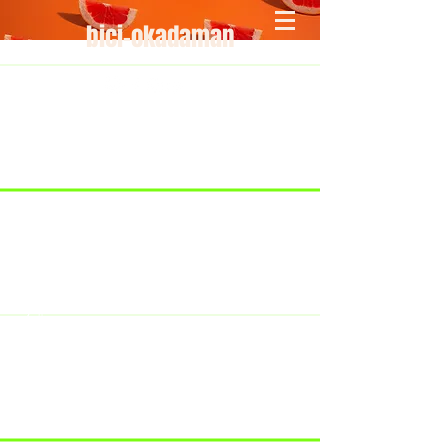
bici-okadaman
​＜営業予定＞ 臨時休業日のみ掲載
です。
7/18：臨時休業とさせていただきま
す。
​7/19：臨時休業（大井川港トライア
スロン大会のオフィシャルバイクサ
ポートで大井川港にいます）
​7/30：（臨時休業）夏季休暇の予定
です