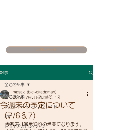
お問い合わせ
記事
全ての記事
masaki (bici-okadaman)
全ての記事
2019年7月5日
読了時間: 1分
今週末の予定について
プライベートレッスンライド
（7/6＆7)
smr
今週末は通常通りの営業になります。
トライアスロンバイク