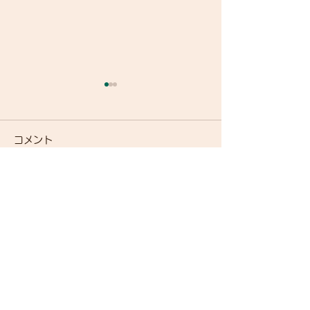
コメント
自転車で遊ぼう
コメントを追加…
Index ウェットスーツ
（オーダーウェットスー
ツ）