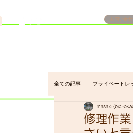
n
お問い合わ
​＜営業予定＞ 臨時休業日の
7/18：臨時休業とさせてい
​7/19：臨時休業（大井川
​7/30：（臨時休業）夏季休
全ての記事
プライベートレ
masaki (bici-ok
bici-okadaman
シクロ
修理作業
サイクリング
バイクパ