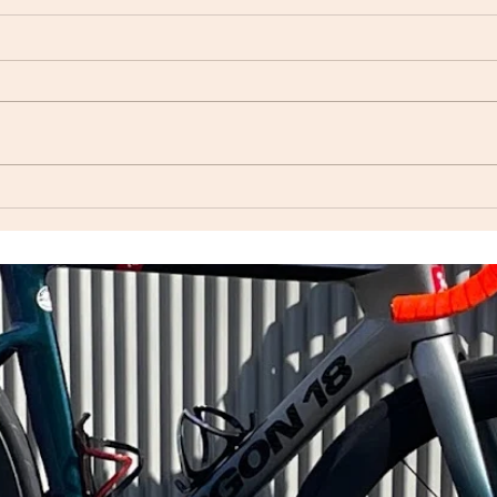
ORCA（ウェットスーツ他入
WINSPA
荷）
続き