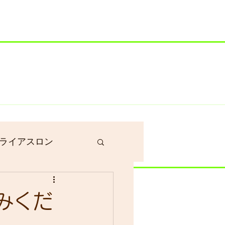
井川港にいます）
ライアスロン
作業
みくだ
グラベルロード