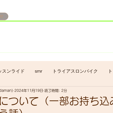
せ
み掲載です。
ただきます。
港トライアスロン大会のオフィシャルバイクサポートで大
暇の予定です
ッスンライド
smr
トライアスロンバイク
ト
adaman)
2024年11月19日
読了時間: 2分
クロス
gruppo bici-okadaman
ロードバイク
について（一部お持ち込
ッキング
フロントシングル化
入荷
セール