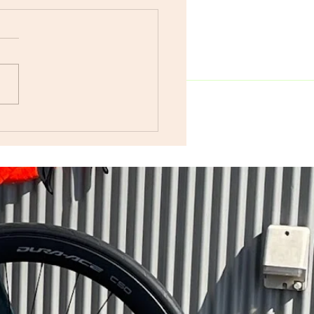
CE (M6完成車引き
）