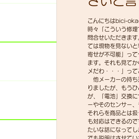
さいと言
こんにちはbici-ok
スキルアップ
試乗車
時々「こういう修理
問合せいただきます
ては現物を見ないと
グループライド
ウェッ
寄せが不可能」って
ます。それも見てか
メだわ・・・」って
　他メーカーの持ち
りましたが、もうひ
が、「電池」交換に
ーやそのセンサー、
それらを商品とは扱
も対応はできるので
たいな話になってし
でも説明はさせてい