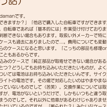
う話）
adamanです。
展示会
営業
紹介
独り言
パワーメー
できますか？」「他店で購入した自転車ですができます
。自転車であれば「基本的には」作業受け付けておりま
判断できない場合もあります。取扱い外メーカーで特に
トスーツ
ケースも過去にありましたので…。費用についても変動
らのケースになると思います。「こっちの部品も修理o
こともあるからです。
込みのケースで「純正部品が取寄せできない場合がある
とつ？どうしてもお持ち込みいただきたいものが。よく
ついては電池はお持ち込みいただきたいんです。サイク
ライトの電池です。その場で対応したいのはやまやまな
っていないものでして（苦笑）。交換作業については取
すが、電池がないというだけで、しかもいつもと違う取
まうのでして。それ以外に他意があるわけじゃありませ
ただいているのですが、「断られた？」みたいなケース