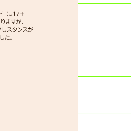
ド（U17＋
ター
動画
なりますが、
と少しスタンスが
した。