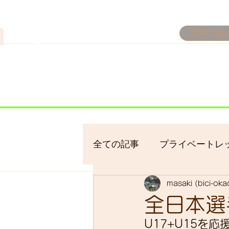
n
お問い合わ
​＜営業予定＞ 臨時休業日の
7/18：臨時休業とさせてい
​7/19：臨時休業（大井川
​7/30：（臨時休業）夏季休
全ての記事
プライベートレ
masaki (bici-ok
bici-okadaman
シクロ
全日本選
U17+U15を
サイクリング
バイクパ