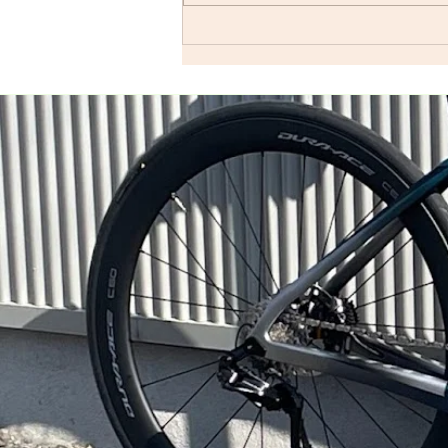
すが、基本的には「毎週実施して
います」ので…。 僕の今週はメ
ンバーの集まり具合を見ながら、
ロードで走るかグラベルロードで
走るかを決めます。グラベルロー
ドで走...