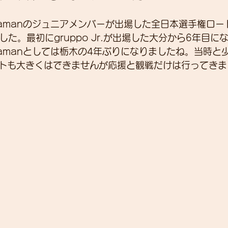
-okadamanのジュニアメンバーが出場した全日本選手権ロー
展示会
営業
紹介
独り言
パワーメー
した。最初にgruppo Jr.が出場した大分から6年目に
-okadamanとしては栃木の4年ぶりになりましたね。当時
トも大きくはできませんが応援と観戦だけは行ってきま
トスーツ