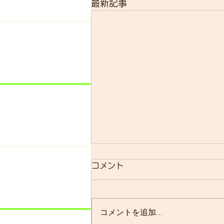
最新記事
明日のsmrについて
コメント
明日のsmrは通常通り実施しま
す。 よく、お客様に「グループ
ライドはまだ実施されています
コメントを追加…
か？」と聞かれることが多いので