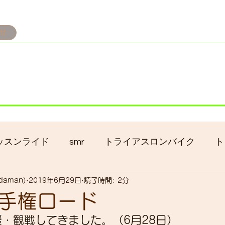
せ
み掲載です。
ただきます。
港トライアスロン大会のオフィシャルバイクサポートで大
暇の予定です
ッスンライド
smr
トライアスロンバイク
ト
adaman)
2019年6月29日
読了時間: 2分
クロス
gruppo bici-okadaman
ロードバイク
手権ロード
応援・観戦してきました。（6月28日） 
ッキング
フロントシングル化
入荷
セール