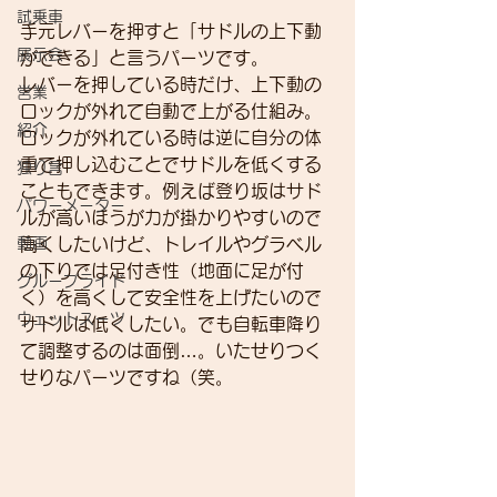
試乗車
手元レバーを押すと「サドルの上下動
展示会
ができる」と言うパーツです。
レバーを押している時だけ、上下動の
営業
ロックが外れて自動で上がる仕組み。
紹介
ロックが外れている時は逆に自分の体
重で押し込むことでサドルを低くする
独り言
こともできます。例えば登り坂はサド
パワーメーター
ルが高いほうが力が掛かりやすいので
高くしたいけど、トレイルやグラベル
動画
の下りでは足付き性（地面に足が付
グループライド
く）を高くして安全性を上げたいので
ウェットスーツ
サドルは低くしたい。でも自転車降り
て調整するのは面倒…。いたせりつく
せりなパーツですね（笑。