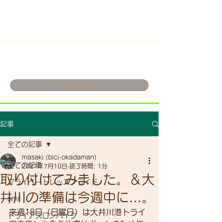
お問い合わせ
記事
全ての記事
masaki (bici-okadaman)
全ての記事
2021年7月10日
読了時間: 1分
取り付けてみました。＆大
プライベートレッスンライド
井川の準備は今週中に…。
smr
来週18日（日曜日）は大井川港トライ
トライアスロンバイク