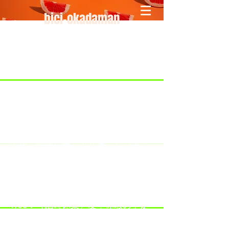
bici-okadaman
​＜営業予定＞ 臨時休業日のみ掲載
です。
7/18：臨時休業とさせていただきま
す。
​7/19：臨時休業（大井川港トライア
スロン大会のオフィシャルバイクサ
ポートで大井川港にいます）
​7/30：（臨時休業）夏季休暇の予定
です