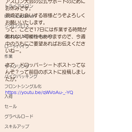
アスロン大会の公式サポートのために
トライアスロン
お休みです。
現地でお会いする皆様どうぞよろしく
bici-okadaman
お願いいたします。
シクロクロス
って、ことで17日には作業する時間が
gruppo bici-okadaman
取れない可能性もありますので、今週
中のうちにご要望あればお伝えくださ
ロードバイク
いねー。
作業
さて、ドロッパーシートポストってな
サイクリング
んぞ？って前回のポストに投稿しまし
バイクパッキング
たが。
フロントシングル化
https://youtu.be/qWVoAu-_-YQ
入荷
セール
グラベルロード
スキルアップ