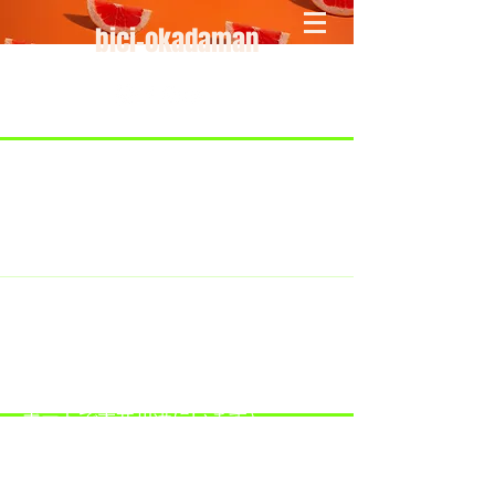
bici-okadaman
​＜営業予定＞ 臨時休業日のみ掲載
です。
7/18：臨時休業とさせていただきま
す。
​7/19：臨時休業（大井川港トライア
スロン大会のオフィシャルバイクサ
ポートで大井川港にいます）
​7/30：（臨時休業）夏季休暇の予定
です