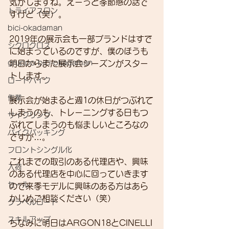
気がしますね。えーっと季節感の話で
トライアスロン
すけど（笑）。
bici-okadaman
2019年の展示会も一部ブランドはすで
シクロクロス
に始まっているのですが、僕のほうも
gruppo bici-okadaman
明日からまた展示会シーズンがスター
トします。
ロードバイク
作業
展示会が始まると週1の休日がつぶれて
しまうのも、トレーニングする日もつ
サイクリング
ぶれてしまうのも悩ましいところなの
バイクパッキング
ですが…。
フロントシングル化
これまでの取引のある代理店や、興味
入荷
のある代理店を中心に回っていきます
セール
ので来季モデルに興味のある方はあら
かじめご相談ください（笑）
グラベルロード
スキルアップ
ちなみに明日はARGON18とCINELLI