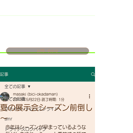
お問い合わせ
記事
全ての記事
masaki (bici-okadaman)
全ての記事
2018年5月22日
読了時間: 1分
夏の展示会シーズン前倒し
プライベートレッスンライド
～
smr
今年はシーズンが早まっているような
トライアスロンバイク