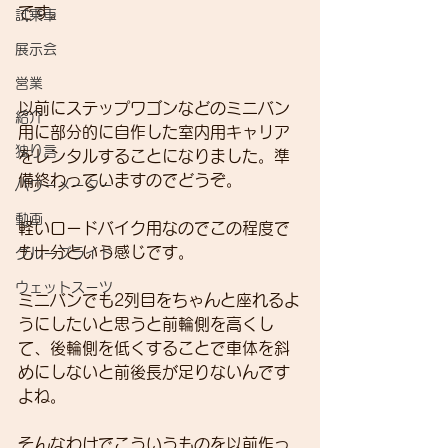
です。
試乗車
展示会
営業
以前にステップワゴンなどのミニバン
紹介
用に部分的に自作した室内用キャリア
独り言
をレンタルすることになりました。準
備終わっていますのでどうぞ。
パワーメーター
動画
軽いロードバイク用なのでこの程度で
も十分という感じです。
グループライド
ウェットスーツ
ミニバンでも2列目をちゃんと座れるよ
うにしたいと思うと前輪側を高くし
て、後輪側を低くすることで車体を斜
めにしないと前後長が足りないんです
よね。
そんなわけでこういうものを以前作っ