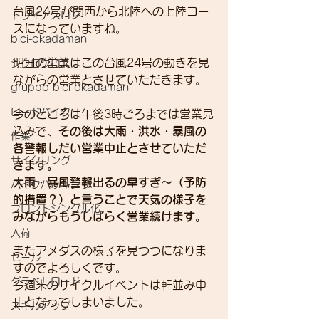
台風24号が関西から北陸への上陸コー
トライアスロン
スになっていますね。
bici-okadaman
明日の営業はこの台風24号の動きを見
シクロクロス
ながらの営業とさせていただきます。
gruppo bici-okadaman
ロードバイク
今のところは午後3時ごろまでは営業見
込みで、
その後は大雨・洪水・暴風の
作業
各警報しだい営業中止とさせていただ
サイクリング
きます。
大雨・暴風警報出るの早すぎ～（予防
バイクパッキング
的措置？）と言うことで天気の様子を
フロントシングル化
みながらもうしばらく営業続けます。
入荷
またアメダスの様子を見つつになりま
セール
すのでよろしくです。
グラベルロード
今週末のサイクルイベントは軒並み中
止となってしまいました。
スキルアップ