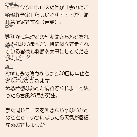
試乗車
唯一？シクロクロスだけが「今のとこ
ろ開催予定」らしいです・・・が、泥
展示会
仕合確定ですね（苦笑）。
営業
紹介
さすがに無理との判断はきちんとされ
るとは思いますが、特に個々で走られ
独り言
ている皆様も判断を大事にしてくださ
パワーメーター
いませ。
動画
smrも今の時点をもって30日は中止と
グループライド
させていただきます。
ウェットスーツ
そろそろなんとか晴れてくれよーと思
ったら台風25号が発生。
また同じコースを辿るんじゃないかと
のことで…いつになったら天気が回復
するのでしょうか。