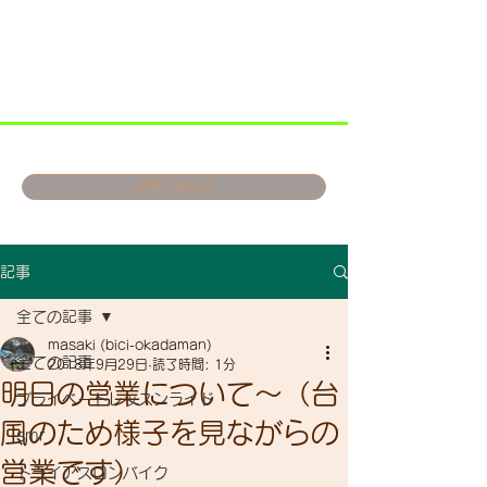
お問い合わせ
記事
全ての記事
masaki (bici-okadaman)
全ての記事
2018年9月29日
読了時間: 1分
明日の営業について～（台
プライベートレッスンライド
風のため様子を見ながらの
smr
営業です）
トライアスロンバイク