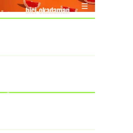
bici-okadaman
​＜営業予定＞ 臨時休業日のみ掲載
です。
7/18：臨時休業とさせていただきま
す。
​7/19：臨時休業（大井川港トライア
スロン大会のオフィシャルバイクサ
ポートで大井川港にいます）
​7/30：（臨時休業）夏季休暇の予定
です