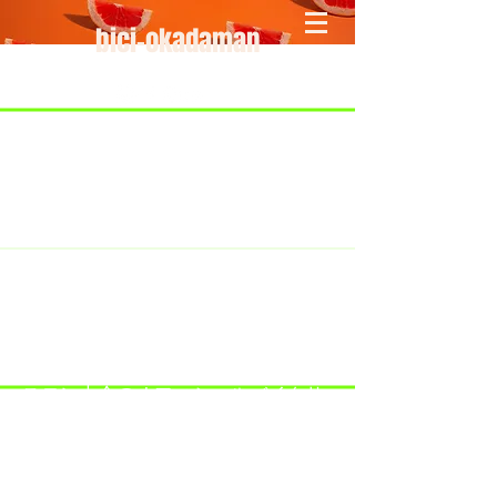
bici-okadaman
​＜営業予定＞ 臨時休業日のみ掲載
です。
7/18：臨時休業とさせていただきま
す。
​7/19：臨時休業（大井川港トライア
スロン大会のオフィシャルバイクサ
ポートで大井川港にいます）
​7/30：（臨時休業）夏季休暇の予定
です