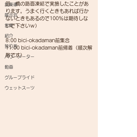
回、橋の路面凍結で実施したことがあ
試乗車
ります。うまく行くときもあれば行か
展示会
ないときもあるので100％は期待しな
営業
いで下さいｗ）
紹介
8:00 bici-okadaman前集合
独り言
11:00 bici-okadaman前帰着（順次解
散です）
パワーメーター
動画
グループライド
ウェットスーツ