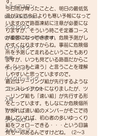
す。
トライアスロン
今日雨が降ったことと、明日の最低気
温が3℃で今日よりも寒い予報になって
bici-okadaman
いますので路面凍結に注意が必要にな
シクロクロス
りますが、そういう時こそ定番コース
gruppo bici-okadaman
が重要になってきます。危険予測がし
やすくなりますからね。事前に危険個
ロードバイク
所を予測して走れるということもあり
作業
ますが、いつも見ている路面だからこ
そ「いつもと違う」と言うことを理解
サイクリング
しやすいと思っていますので。
バイクパッキング
最近はツーリング組が先行するような
コースレイアウトになりましたが、ツ
フロントシングル化
ーリング組も「速い組」が先行する形
入荷
をとっています。もしなにか危険個所
セール
があれば速い組のメンバーがそこで待
機していれば、初心者の多いゆっくり
グラベルロード
組をフォローできる・・・という目論
スキルアップ
見も一応あるんですけどね。（2～3