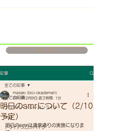
お問い合わせ
記事
全ての記事
masaki (bici-okadaman)
全ての記事
2019年2月9日
読了時間: 1分
明日のsmrについて（2/10
プライベートレッスンライド
予定）
smr
明日のsmrは通常通りの実施になりま
トライアスロンバイク