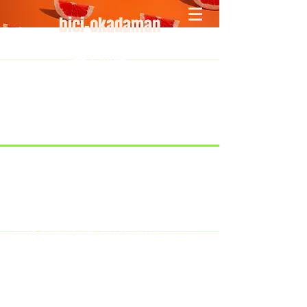
bici-okadaman
​＜営業予定＞ 臨時休業日のみ掲載
です。
7/18：臨時休業とさせていただきま
す。
​7/19：臨時休業（大井川港トライア
スロン大会のオフィシャルバイクサ
ポートで大井川港にいます）
​7/30：（臨時休業）夏季休暇の予定
です