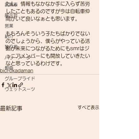
たし、情報もなかなか手に入らず苦労
試乗車
したこともあるのですが今は自転車仲
展示会
間がいて良いなぁとも思います。
営業
もちろんそういう子たちばかりでない
紹介
のでしょうから、僕らがやっている活
独り言
動が未来につながるためにもsmrはジ
ュニアメンバーにも開放していきたい
パワーメーター
なと思っているわけです。
動画
bici-okadaman
グループライド
ウェットスーツ
すべて表示
最新記事