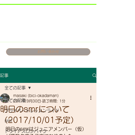
お問い合わせ
記事
全ての記事
masaki (bici-okadaman)
全ての記事
2017年9月30日
読了時間: 1分
明日のsmrについて
プライベートレッスンライド
（2017/10/01予定）
smr
明日のsmrはジュニアメンバー（仮）
トライアスロンバイク