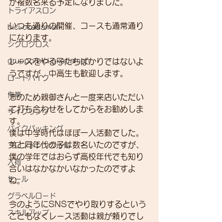
が複数名来る予定になりました。
トライアスロン
いつも通りの開催、コースも通常通り
bici-okadaman
になります。
シクロクロス
gruppo bici-okadaman
レースをやる子たちばかりではないよ
うですが、中高生も歓迎します。
ロードバイク
作業
念のため親御さんと一度来店いただい
て打ち合わせをしてからをお勧めしま
サイクリング
す。
バイクパッキング
僕は中学時代はほぼ一人活動でした。
弟と同年代の子は数名いたのですが、
フロントシングル化
僕の学年ではおらず高校年代でも知り
入荷
合いはなかなかいなかったのですよ
セール
ね。
グラベルロード
今のようにSNSでやり取りするという
スキルアップ
こともなくレース活動は親が頼りでし