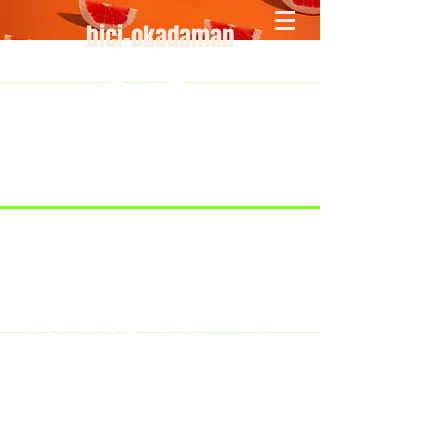
bici-okadaman
​＜営業予定＞ 臨時休業日のみ掲載
です。
7/18：臨時休業とさせていただきま
す。
​7/19：臨時休業（大井川港トライア
スロン大会のオフィシャルバイクサ
ポートで大井川港にいます）
​7/30：（臨時休業）夏季休暇の予定
です