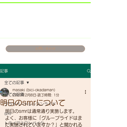
お問い合わせ
記事
全ての記事
masaki (bici-okadaman)
全ての記事
2020年2月8日
読了時間: 1分
明日のsmrについて
プライベートレッスンライド
明日のsmrは通常通り実施します。
smr
よく、お客様に「グループライドはま
トライアスロンバイク
だ実施されていますか？」と聞かれる