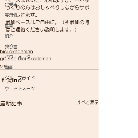
ペースは速いと言われますが、基本ゆ
試乗車
っくりの方はおしゃべりしながらサポ
ートしてます。
展示会
参加ペースはご自由に。（初参加の時
営業
はご連絡ください説明します。）
紹介
独り言
bici-okadaman
パワーメーター
gruppo bici-okadaman
smr
動画
グループライド
ウェットスーツ
すべて表示
最新記事