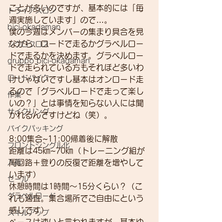
ことが多いのですが、基本的には「毎
トライアスロン
週実施しています」ので…。
bici-okadaman
僕の今週はメンバーの集まり具合を見
ながら、ロードで走るかグラベルロー
シクロクロス
ドで走るかを決めます。グラベルロー
gruppo bici-okadaman
ドで走られている方もそれほど多いわ
ロードバイク
けじゃないですし基本はオンロード走
るので「グラベルロードで走って楽し
作業
いの？」とは事情を知らない人には聞
サイクリング
かれるんですけどね（笑）。
バイクパッキング
8:00集合~11:00帰着後に解散
フロントシングル化
距離は45㎞~70㎞（トレーニング組が
入荷
周回路＋登りの反復で距離を増やして
います）
セール
休憩時間は1時間～15分くらい？（こ
グラベルロード
れも適宜。集合場所でご自由にという
感じです）
スキルアップ