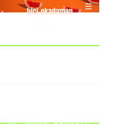
bici-okadaman
​＜営業予定＞ 臨時休業日のみ掲載
です。
7/18：臨時休業とさせていただきま
す。
​7/19：臨時休業（大井川港トライア
スロン大会のオフィシャルバイクサ
ポートで大井川港にいます）
​7/30：（臨時休業）夏季休暇の予定
です