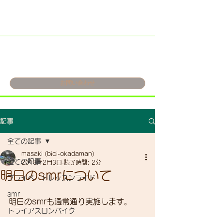
お問い合わせ
記事
全ての記事
masaki (bici-okadaman)
全ての記事
2018年2月3日
読了時間: 2分
明日のsmrについて
プライベートレッスンライド
smr
明日のsmrも通常通り実施します。
トライアスロンバイク