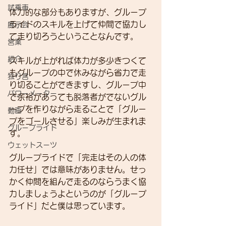
試乗車
体力的な部分もありますが、グループ
ライドのスキルを上げて仲間で協力し
展示会
て走り切ろうということなんです。
営業
紹介
スキルが上がれば体力が多少きつくて
もグループの中で休みながら省力で走
独り言
り切ることができますし、グループ中
パワーメーター
で余裕があっても脱落者がでないグル
ープを作りながら走ることで「グルー
動画
プをゴールさせる」楽しみが生まれま
グループライド
す。
ウェットスーツ
グループライドで「完走はその人の体
力任せ」では意味がありません。せっ
かく仲間を組んで走るのならうまく協
力しましょうよというのが「グループ
ライド」だと僕は思っています。