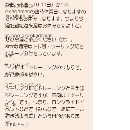
なお、来週（10-11日）がbici-
トライアスロン
okadamanの臨時休業日になりますの
bici-okadaman
でsmrもお休みになります。つまり今
週を逃すと来週はお休みですよ！と。
シクロクロス
gruppo bici-okadaman
ぜひ今週ご参加ください（笑）。
ロードバイク
smrは通常はトレ班・ツーリング班で
グループ分けをしています。
作業
サイクリング
トレ班は「トレーニングのつもりで」
がご参加ください。
バイクパッキング
フロントシングル化
ツーリング班もトレーニングと言えば
入荷
トレーニングですが、志向は「ツーリ
ング」です。つまり、ロングライドイ
セール
ベントなどで「みんなで一緒にゴール
グラベルロード
できるように」という目的がありま
す。
スキルアップ