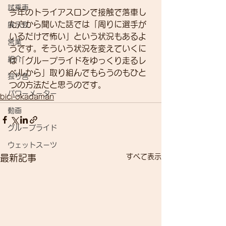
試乗車
今年のトライアスロンで接触で落車し
た方から聞いた話では「周りに選手が
展示会
いるだけで怖い」という状況もあるよ
営業
うです。そういう状況を変えていくに
紹介
は「グループライドをゆっくり走るレ
ベルから」取り組んでもらうのもひと
独り言
つの方法だと思うのです。
パワーメーター
bici-okadaman
動画
グループライド
ウェットスーツ
すべて表示
最新記事