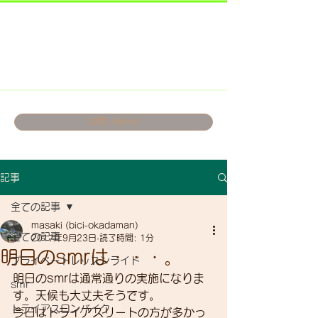
お問い合わせ
記事
全ての記事
masaki (bici-okadaman)
全ての記事
2017年9月23日
読了時間: 1分
明日のsmrは・・・。
プライベートレッスンライド
明日のsmrは通常通りの実施になりま
smr
す。天候も大丈夫そうです。
トライアスロンバイク
今日はトライアスリートの方が多かっ