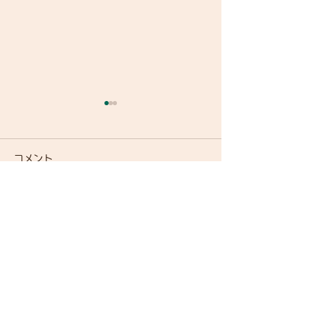
コメント
自転車で遊ぼう
コメントを追加…
Index ウェットスーツ
（オーダーウェットスー
ツ）