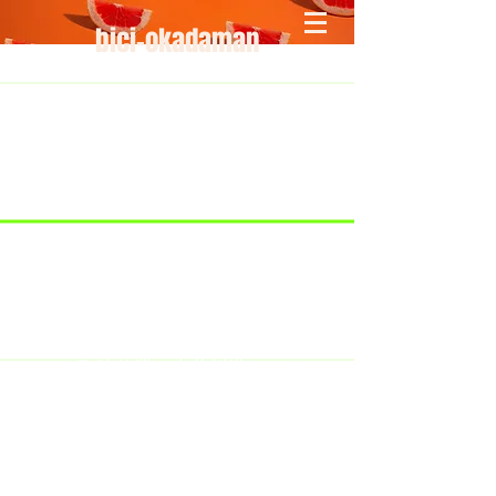
bici-okadaman
​＜営業予定＞ 臨時休業日のみ掲載
です。
7/18：臨時休業とさせていただきま
す。
​7/19：臨時休業（大井川港トライア
スロン大会のオフィシャルバイクサ
ポートで大井川港にいます）
​7/30：（臨時休業）夏季休暇の予定
です