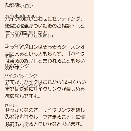
たです。
トライアスロン
bici-okadaman
バイクの問い合わせにセッティング、
後は完成車がついた後のご相談？（と
シクロクロス
言うか雑談笑）など。
gruppo bici-okadaman
ロードバイク
トライアスロンはそろそろシーズンオ
フに入るという人も多くて、「バイク
作業
は乗るの終了」と言われることも多い
サイクリング
のです。
バイクパッキング
ですが、バイクはこれから12月くらい
フロントシングル化
までは快適にサイクリングが楽しめる
入荷
季節なんですよ。
セール
せっかくなので、サイクリングを楽し
グラベルロード
みながら「グループで走ること」に慣
れてもらえると良いかなと思います。
スキルアップ