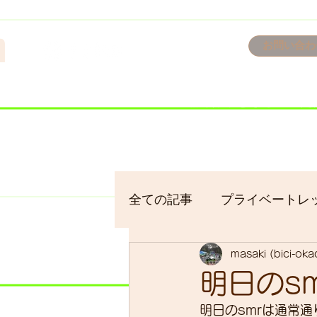
n
お問い合わ
​＜営業予定＞ 臨時休業日の
7/18：臨時休業とさせてい
​7/19：臨時休業（大井川
​7/30：（臨時休業）夏季休
全ての記事
プライベートレ
masaki (bici-ok
bici-okadaman
シクロ
明日のs
明日のsmrは通常
サイクリング
バイクパ