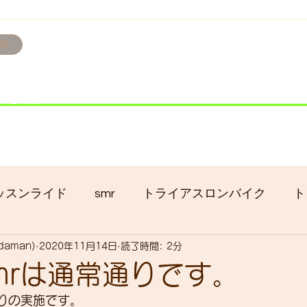
せ
み掲載です。
ただきます。
港トライアスロン大会のオフィシャルバイクサポートで大
暇の予定です
ッスンライド
smr
トライアスロンバイク
ト
adaman)
2020年11月14日
読了時間: 2分
クロス
gruppo bici-okadaman
ロードバイク
mrは通常通りです。
通りの実施です。
ッキング
フロントシングル化
入荷
セール