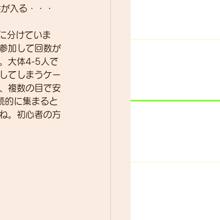
会が入る・・・
に分けていま
ター
動画
参加して回数が
大体4-5人で
してしまうケー
、複数の目で安
続的に集まると
ね。初心者の方