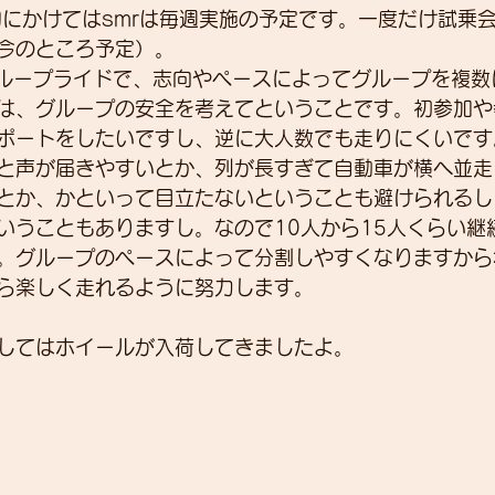
旬にかけてはsmrは毎週実施の予定です。一度だけ試乗
今のところ予定）。
グループライドで、志向やペースによってグループを複数
展示会
営業
紹介
独り言
パワーメー
は、グループの安全を考えてということです。初参加や
ポートをしたいですし、逆に大人数でも走りにくいです。
と声が届きやすいとか、列が長すぎて自動車が横へ並走
トスーツ
とか、かといって目立たないということも避けられるし
いうこともありますし。なので10人から15人くらい継
。グループのペースによって分割しやすくなりますから
ら楽しく走れるように努力します。
してはホイールが入荷してきましたよ。