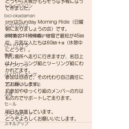
どうやら天候がもちそうな予報になっ
トライアスロン
てきました。
bici-okadaman
smrはSunday Morning Ride（日曜
シクロクロス
朝に走りましょうの会）です。
gruppo bici-okadaman
8時集合11時帰着。往復で最短が45㎞
位。元気な人たちは60㎞＋α（休憩中
ロードバイク
にどうぞ）。
作業
同じ場所へ走りに行きますが、名目上
はトレーニング組とツーリング組にわ
サイクリング
かれてます。
バイクパッキング
参加は自由で、その代わり自己責任に
てお願いします。
フロントシングル化
初参加やゆっくり組のメンバーの方は
入荷
私の方でサポートして走ります。
セール
明日も営業しています。
グラベルロード
どうぞよろしくお願いいたします。
スキルアップ