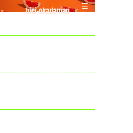
bici-okadaman
​＜営業予定＞ 臨時休業日のみ掲載
です。
7/18：臨時休業とさせていただきま
す。
​7/19：臨時休業（大井川港トライア
スロン大会のオフィシャルバイクサ
ポートで大井川港にいます）
​7/30：（臨時休業）夏季休暇の予定
です