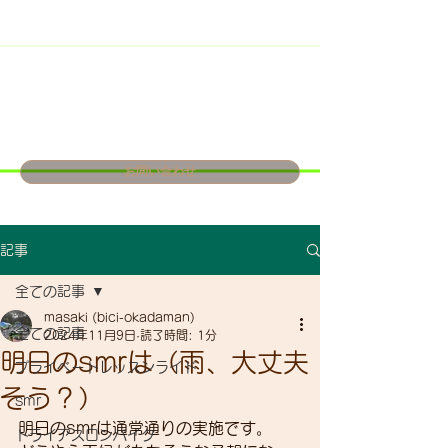
お問い合わせ
記事
全ての記事
masaki (bici-okadaman)
全ての記事
2024年11月9日
読了時間: 1分
明日のsmrは（雨、大丈夫
プライベートレッスンライド
そう？）
smr
明日のsmrは通常通りの実施です。
トライアスロンバイク