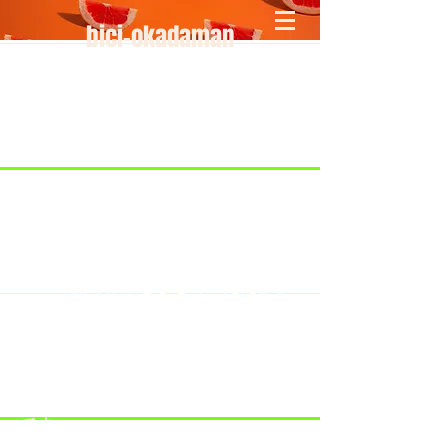
bici-okadaman
​＜営業予定＞ 臨時休業日のみ掲載
です。
7/18：臨時休業とさせていただきま
す。
​7/19：臨時休業（大井川港トライア
スロン大会のオフィシャルバイクサ
ポートで大井川港にいます）
​7/30：（臨時休業）夏季休暇の予定
です