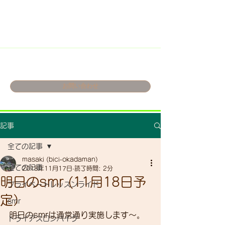
お問い合わせ
記事
全ての記事
masaki (bici-okadaman)
全ての記事
2018年11月17日
読了時間: 2分
明日のsmr (11月18日予
プライベートレッスンライド
定）
smr
明日のsmrは通常通り実施します～。
トライアスロンバイク