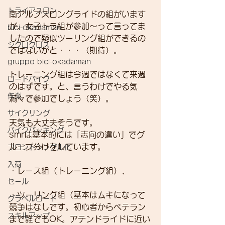
トライアスロン
南アルプスロングライドの組がいます
が、女子トラ組が参加～って言ってま
bici-okadaman
したので疑似ツーリング組ができるの
シクロクロス
ではないかと・・・（期待）。
gruppo bici-okadaman
トレーニング組は今週ではなくて来週
ロードバイク
のはずです。と、言うわけでやる気
作業
満々で参加でしょう（笑）。
サイクリング
天気も大丈夫そうです。
バイクパッキング
smrは基本的には「志向の違い」でグ
ループ分けをしています。
フロントシングル化
入荷
・レース組（トレーニング組）、
セール
・ツーリング組（基本はムキになって
グラベルロード
競争はなしです。初心者からベテラン
スキルアップ
まで誰でもOK。アテンドライドに近い