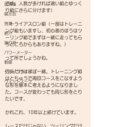
です。人数が多ければ速い組とゆっく
試乗車
り組にさらに分けます）
展示会
営業
・トライアスロン組（一部はトレーニ
ング組もいますし、初心者のほうはツ
紹介
ーリング組でまずは一緒に走ってもら
独り言
うところからもありますね。）
パワーメーター
って所でしょうかね。
動画
行先だけはほぼ一緒。トレーニング組
グループライド
はとちゅうで周回コースをこなすよう
ウェットスーツ
な形を基本に考えるようになりまし
た。コースが変わっても同じ形をとり
たいです。
かれこれ、10年以上続けています。
レースだけじゃない、ツーリングだけ