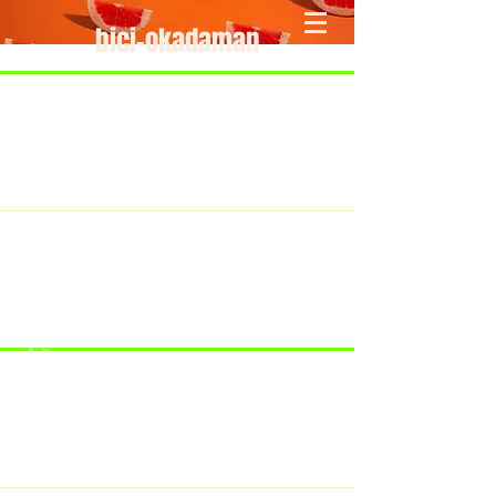
bici-okadaman
​＜営業予定＞ 臨時休業日のみ掲載
です。
7/18：臨時休業とさせていただきま
す。
​7/19：臨時休業（大井川港トライア
スロン大会のオフィシャルバイクサ
ポートで大井川港にいます）
​7/30：（臨時休業）夏季休暇の予定
です