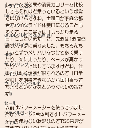
レーニング効果や消費カロリーを比較
トライアスロン
してもそれほど乗っているという感覚
bici-okadaman
ではないんですね。土曜日が家庭の都
合でバイクライド休養日になることも
シクロクロス
多くて、ここ最近は「しっかり走る
gruppo bici-okadaman
日」にしています。で、先週は1週間皆
ロードバイク
勤でバイクに乗りました。もちろんち
ょっとずつメリハリをつけて多く乗っ
作業
たり、楽に走ったり、ペースが高かっ
サイクリング
たり・・・とはしていますけどね。仕
事中は動く場所が限られるので「日常
バイクパッキング
運動」を期待できないから毎日乗って
フロントシングル化
ちょうどいいかなというぐらいの話で
入荷
す。
セール
以前はパワーメーターを使っていまし
グラベルロード
たが、バイク2台体制ですしパワーメー
ターを使わない状況なのでTSS管理が
スキルアップ