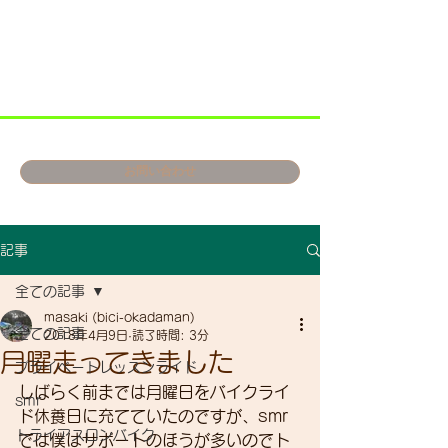
お問い合わせ
記事
全ての記事
masaki (bici-okadaman)
全ての記事
2018年4月9日
読了時間: 3分
月曜走ってきました
プライベートレッスンライド
しばらく前までは月曜日をバイクライ
smr
ド休養日に充てていたのですが、smr
トライアスロンバイク
では僕はサポートのほうが多いのでト