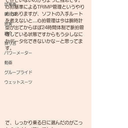
できていないのがちょっと残念です。
試乗車
心拍基準によるTRIMP管理というやり
方もありますが、ソフトの入手ルート
展示会
を考えないと…心拍管理は今は腕時計
営業
型が出てからほぼ24時間体制で脈拍管
紹介
理している状態ですからもう少しなに
かデータ化できないかなーと思ってま
独り言
す。
パワーメーター
動画
グループライド
ウェットスーツ
で、しっかり乗る日に選んだのがこっ