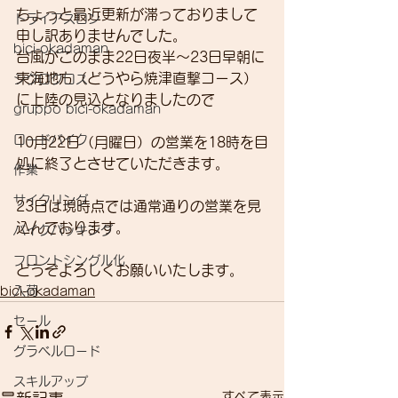
ちょっと最近更新が滞っておりまして
トライアスロン
申し訳ありませんでした。
bici-okadaman
台風がこのまま22日夜半～23日早朝に
東海地方（どうやら焼津直撃コース）
シクロクロス
に上陸の見込となりましたので
gruppo bici-okadaman
ロードバイク
10月22日（月曜日）の営業を18時を目
処に終了とさせていただきます。
作業
サイクリング
23日は現時点では通常通りの営業を見
込んでおります。
バイクパッキング
フロントシングル化
どうぞよろしくお願いいたします。
入荷
bici-okadaman
セール
グラベルロード
スキルアップ
すべて表示