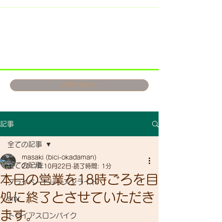
お問い合わせ
記事
全ての記事
masaki (bici-okadaman)
全ての記事
2017年10月22日
読了時間: 1分
本日の営業を18時ごろを目
プライベートレッスンライド
処に終了とさせていただき
smr
ます。
トライアスロンバイク