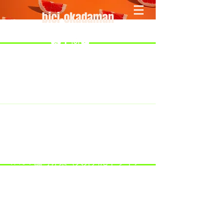
bici-okadaman
​＜営業予定＞ 臨時休業日のみ掲載
です。
7/18：臨時休業とさせていただきま
す。
​7/19：臨時休業（大井川港トライア
スロン大会のオフィシャルバイクサ
ポートで大井川港にいます）
​7/30：（臨時休業）夏季休暇の予定
です