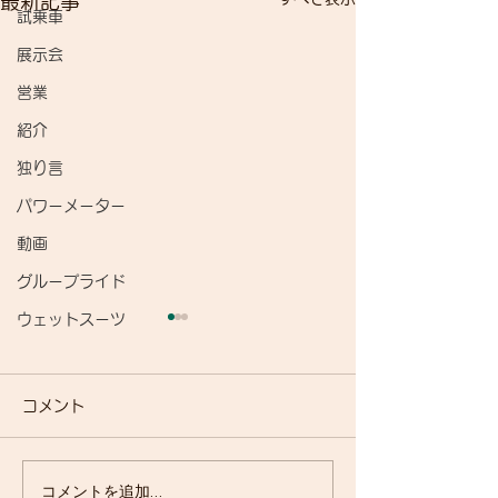
最新記事
試乗車
展示会
営業
紹介
独り言
パワーメーター
動画
グループライド
ウェットスーツ
コメント
自転車で遊ぼう
コメントを追加…