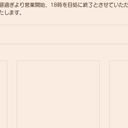
昼過ぎより営業開始、18時を目処に終了とさせていた
たします。
展示会
営業
紹介
独り言
パワーメー
トスーツ