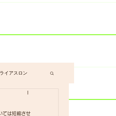
井川港にいます）
ライアスロン
作業
ついては短縮させ
グラベルロード