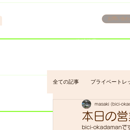
n
お問い合わ
​＜営業予定＞ 臨時休業日の
7/18：臨時休業とさせてい
​7/19：臨時休業（大井川
​7/30：（臨時休業）夏季休
全ての記事
プライベートレ
masaki (bici-ok
bici-okadaman
シクロ
本日の営
bici-okada
サイクリング
バイクパ