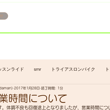
せ
み掲載です。
ただきます。
港トライアスロン大会のオフィシャルバイクサポートで大
暇の予定です
ッスンライド
smr
トライアスロンバイク
ト
adaman)
2017年1月28日
読了時間: 1分
クロス
gruppo bici-okadaman
ロードバイク
業時間について
manです。体調不良も回復途上となりましたが、営業時間に
ッキング
フロントシングル化
入荷
セール