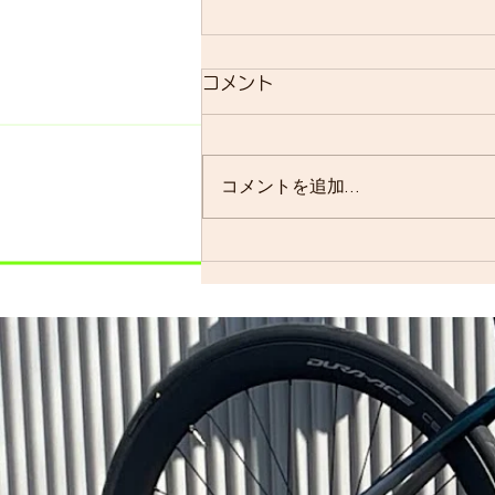
明日のsmrについて
コメント
明日のsmrは通常通り実施しま
す。 よく、お客様に「グループ
ライドはまだ実施されています
コメントを追加…
か？」と聞かれることが多いので
すが、基本的には「毎週実施して
います」ので…。 僕の今週はメ
ンバーの集まり具合を見ながら、
ロードで走るかグラベルロードで
走るかを決めます。グラベルロー
ドで走...