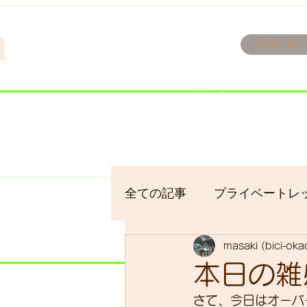
n
お問い合わ
​＜営業予定＞ 臨時休業日の
7/18：臨時休業とさせてい
​7/19：臨時休業（大井川
​7/30：（臨時休業）夏季休
全ての記事
プライベートレ
masaki (bici-ok
bici-okadaman
シクロ
本日の雑感
さて、今日はオーバ
サイクリング
バイクパ