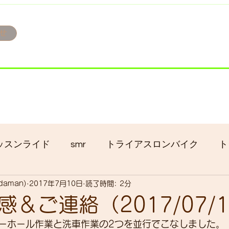
せ
み掲載です。
ただきます。
港トライアスロン大会のオフィシャルバイクサポートで大
暇の予定です
ッスンライド
smr
トライアスロンバイク
ト
adaman)
2017年7月10日
読了時間: 2分
クロス
gruppo bici-okadaman
ロードバイク
＆ご連絡（2017/07/
ーホール作業と洗車作業の2つを並行でこなしました。
ッキング
フロントシングル化
入荷
セール