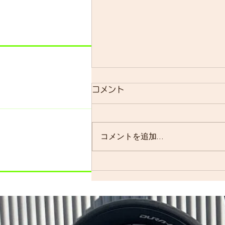
明日のsmrについて
コメント
明日のsmrは通常通り実施しま
す。 よく、お客様に「グループ
ライドはまだ実施されています
コメントを追加…
か？」と聞かれることが多いので
すが、基本的には「毎週実施して
います」ので…。 僕の今週はメ
ンバーの集まり具合を見ながら、
ロードで走るかグラベルロードで
走るかを決めます。グラベルロー
ドで走...