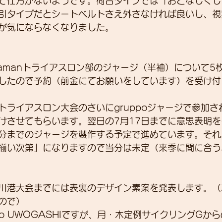
て仕方がないようです。荷台タイプでは「おとなしくし
引タイプだとシートベルトさえ外さなければ良いし、視
が気にならなくなりました。
-okadamanトライアスロン部のジャージ（半袖）について
したので予約（前金にてお願いをしています）を受け付
港トライアスロン大会のさいにgruppoジャージで参加
けさせてもらいます。翌日の7月17日までに意思表明を
分までのジャージを製作する予定で進めています。それ
揃い次第」になりますので当分は未定（来季に間に合う
井川港大会までには表裏のデザイン素案を発表します。
ので）
po UWOGASHIですが、月・木定例サイクリングGか