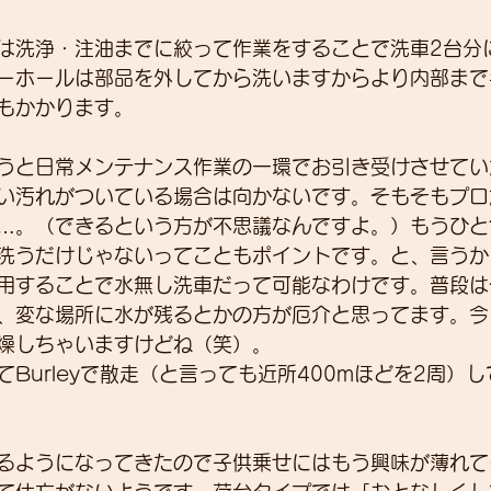
は洗浄・注油までに絞って作業をすることで洗車2台分
ーホールは部品を外してから洗いますからより内部まで
展示会
営業
紹介
独り言
パワーメー
もかかります。
うと日常メンテナンス作業の一環でお引き受けさせてい
トスーツ
い汚れがついている場合は向かないです。そもそもプロ
…。（できるという方が不思議なんですよ。）もうひと
洗うだけじゃないってこともポイントです。と、言うか
用することで水無し洗車だって可能なわけです。普段は
、変な場所に水が残るとかの方が厄介と思ってます。今
燥しちゃいますけどね（笑）。
Burleyで散走（と言っても近所400mほどを2周）
るようになってきたので子供乗せにはもう興味が薄れて