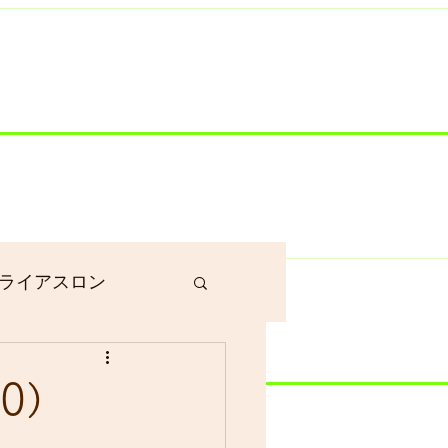
井川港にいます）
ライアスロン
作業
10）
グラベルロード