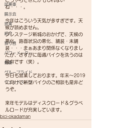
どうやらできたかもしれない
試乗車
ね・・・。
展示会
今年はこういう天気が多すぎです。天
営業
候が読めません。
紹介
プレステージ新城のおかげで、天候の
悪化、路面状況の悪化、舗装・未舗
独り言
装・・・まぁあまり関係なくなりまし
パワーメーター
たが、さすがに毎週バイクを洗うのは
勘弁です（笑）。
動画
グループライド
今日も営業しております。年末～2019
ウェットスーツ
に向けて新型バイクのご相談も是非ど
うぞ。
来年モデルはディスクロード＆グラベ
ルロードが充実しています。
bici-okadaman