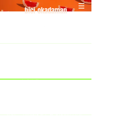
bici-okadaman
​＜営業予定＞ 臨時休業日のみ掲載
です。
7/18：臨時休業とさせていただきま
す。
​7/19：臨時休業（大井川港トライア
スロン大会のオフィシャルバイクサ
ポートで大井川港にいます）
​7/30：（臨時休業）夏季休暇の予定
です