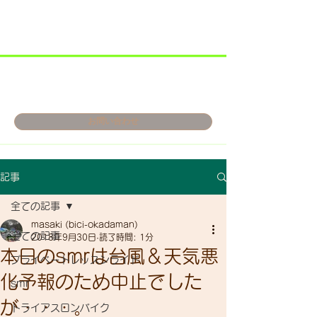
お問い合わせ
記事
全ての記事
masaki (bici-okadaman)
全ての記事
2018年9月30日
読了時間: 1分
本日のsmrは台風＆天気悪
プライベートレッスンライド
化予報のため中止でした
smr
が・・・。
トライアスロンバイク