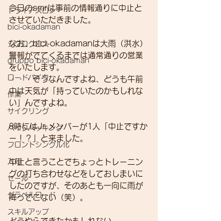
今日のsmrは事前の情報通りに中止と
トライアスロン
させていただきました。
bici-okadaman
なお、bici-okadamanは大雨（洪水）
シクロクロス
警報がでてくるまでは通常通りの営業
gruppo bici-okadaman
をいたします。
ロードバイク
・・・そうなんですよね、どうも午前
中は天気が「持っていたのかもしれな
作業
い」んですよね。
サイクリング
8時にはJr.メンバーが1人「中止ですか
バイクパッキング
ー！？」と来ました。
フロントシングル化
入荷
中止と言うことでちょっとトレーニン
グの打ち合わせなどをしておしまいに
セール
したのですが、そのあとも一向に雨が
グラベルロード
降ってこない（笑）。
スキルアップ