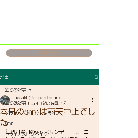
お問い合わせ
記事
全ての記事
masaki (bici-okadaman)
全ての記事
2021年1月24日
読了時間: 1分
本日のsmrは雨天中止でし
プライベートレッスンライド
た
smr
毎週日曜日のsmr（サンデー・モーニ
トライアスロンバイク