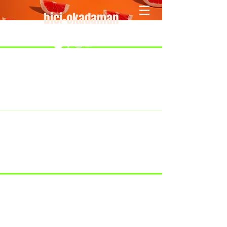
bici-okadaman
​＜営業予定＞ 臨時休業日のみ掲載
です。
7/18：臨時休業とさせていただきま
す。
​7/19：臨時休業（大井川港トライア
スロン大会のオフィシャルバイクサ
ポートで大井川港にいます）
​7/30：（臨時休業）夏季休暇の予定
です