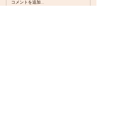
コメントを追加…
ORCA（ウェットスーツ
WINSPACE (M6完成車
他入荷）
引き続き）