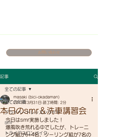
お問い合わせ
記事
全ての記事
masaki (bici-okadaman)
全ての記事
2019年3月31日
読了時間: 2分
本日のsmr＆洗車講習会
プライベートレッスンライド
今日はsmr実施しました！
smr
爆風吹き荒れる中でしたが、トレーニ
トライアスロンバイク
ング組が6+4名、ツーリング組が7名の