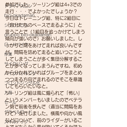
参加でした。ツーリング組は4+3での
トライアスロン
走行・・・でよかったでしょうか？
bici-okadaman
今日はトレーニング組、特に2組目に
「自分たちのペースで走るように」と
シクロクロス
言うことで（1組目を追っかけてしまう
gruppo bici-okadaman
傾向が強いので）お願いしました。し
ロードバイク
っかりと間をあけて走れば良いんです
が、間隔を詰めて走ると追いつこうと
作業
してしまうことが多く集団分解するこ
サイクリング
とが多くなってしまうんですね。初め
から分かれていればグループをまとめ
バイクパッキング
つつ走る方向で走れるのでそこを意識
フロントシングル化
してもらいたいなと。
入荷
ツーリング組は風に煽られて「怖い」
というメンバーもいましたのでベテラ
セール
ン勢で前後を挟んで（適当に間隔をあ
グラベルロード
けて）走行しました。横風や向かい風
などについて、前のライダーがいるこ
スキルアップ