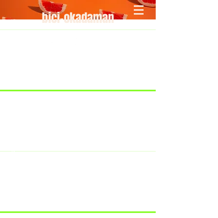
bici-okadaman
​＜営業予定＞ 臨時休業日のみ掲載
です。
7/18：臨時休業とさせていただきま
す。
​7/19：臨時休業（大井川港トライア
スロン大会のオフィシャルバイクサ
ポートで大井川港にいます）
​7/30：（臨時休業）夏季休暇の予定
です