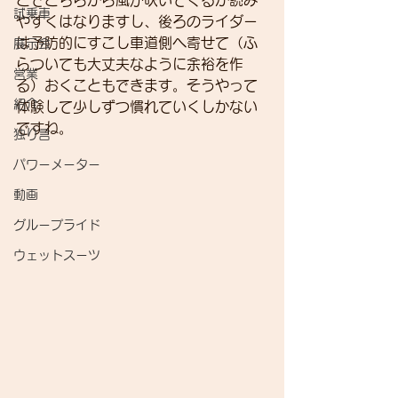
とでどちらから風が吹いてくるか読み
試乗車
やすくはなりますし、後ろのライダー
は予防的にすこし車道側へ寄せて（ふ
展示会
らついても大丈夫なように余裕を作
営業
る）おくこともできます。そうやって
紹介
体験して少しずつ慣れていくしかない
ですね。
独り言
パワーメーター
動画
グループライド
ウェットスーツ