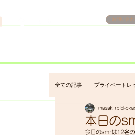
n
お問い合わ
​＜営業予定＞ 臨時休業日の
7/18：臨時休業とさせてい
​7/19：臨時休業（大井川
​7/30：（臨時休業）夏季休
全ての記事
プライベートレ
masaki (bici-ok
bici-okadaman
シクロ
本日のsm
今日のsmrは12名
サイクリング
バイクパ