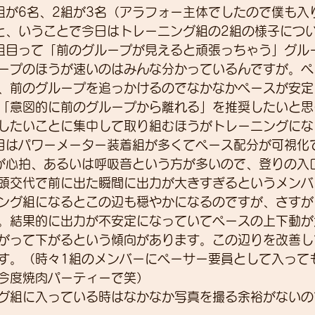
組が6名、2組が3名（アラフォー主体でしたので僕も入
と、いうことで今日はトレーニング組の2組の様子につ
組目って「前のグループが見えると頑張っちゃう」グル
展示会
営業
紹介
独り言
パワーメー
ープのほうが速いのはみんな分かっているんですが。ペ
、前のグループを追っかけるのでなかなかペースが安定
「意図的に前のグループから離れる」を推奨したいと思
トスーツ
したいことに集中して取り組むほうがトレーニングにな
目はパワーメーター装着組が多くてペース配分が可視化
が心拍、あるいは呼吸音という方が多いので、登りの入
頭交代で前に出た瞬間に出力が大きすぎるというメンバ
ング組になるとこの辺も穏やかになるのですが、さすが
。結果的に出力が不安定になっていてペースの上下動が
がって下がるという傾向があります。この辺りを改善し
す。（時々1組のメンバーにペーサー要員として入って
今度焼肉パーティーで笑）
グ組に入っている時はなかなか写真を撮る余裕がないの