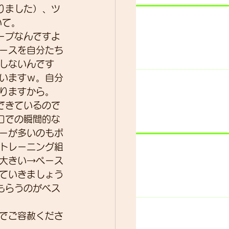
りました）、ツ
いて。
ープなんですよ
ター
動画
ースを自分たち
しないんです
いますｗ。自分
りますから。
できているので
口での瞬間的な
ーが多いのもポ
トレーニング組
大きい→ペース
ていきましょう
もらうのがベス
でご容赦くださ