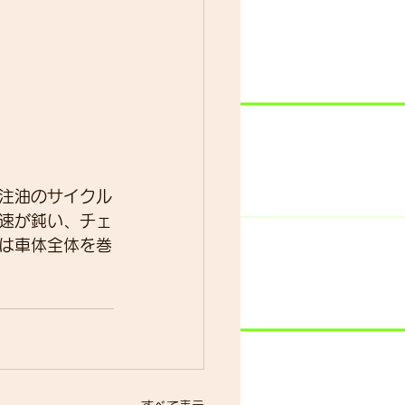
＆注油のサイクル
速が鈍い、チェ
は車体全体を巻