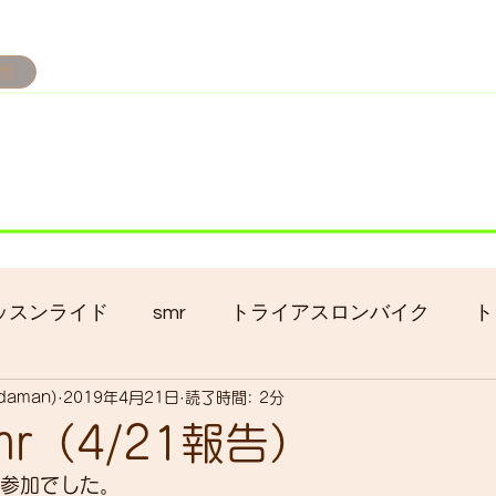
せ
み掲載です。
ただきます。
港トライアスロン大会のオフィシャルバイクサポートで大
暇の予定です
ッスンライド
smr
トライアスロンバイク
ト
adaman)
2019年4月21日
読了時間: 2分
クロス
gruppo bici-okadaman
ロードバイク
r（4/21報告）
の参加でした。
ッキング
フロントシングル化
入荷
セール