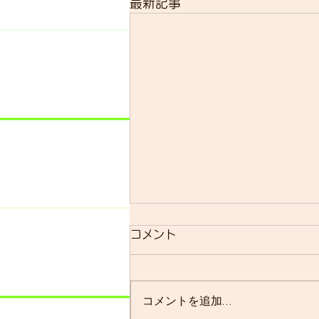
最新記事
明日のsmrについて
コメント
明日のsmrは通常通り実施しま
す。 よく、お客様に「グループ
ライドはまだ実施されています
コメントを追加…
か？」と聞かれることが多いので