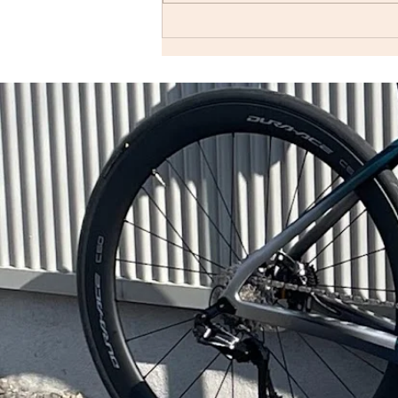
すが、基本的には「毎週実施して
います」ので…。 僕の今週はメ
ンバーの集まり具合を見ながら、
ロードで走るかグラベルロードで
走るかを決めます。グラベルロー
ドで走...