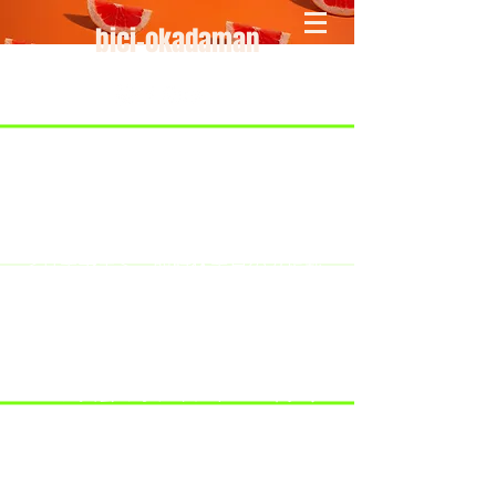
bici-okadaman
​＜営業予定＞ 臨時休業日のみ掲載
です。
7/18：臨時休業とさせていただきま
す。
​7/19：臨時休業（大井川港トライア
スロン大会のオフィシャルバイクサ
ポートで大井川港にいます）
​7/30：（臨時休業）夏季休暇の予定
です