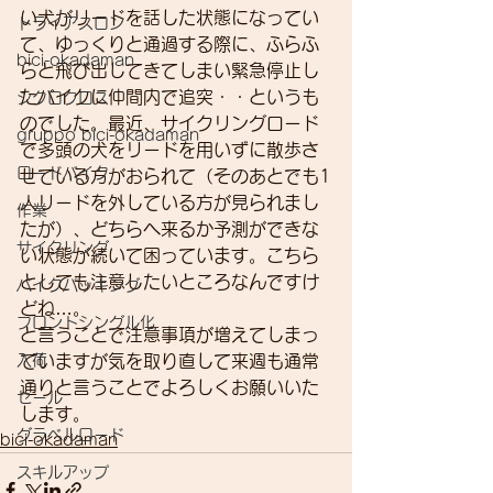
い犬がリードを話した状態になってい
トライアスロン
て、ゆっくりと通過する際に、ふらふ
bici-okadaman
らと飛び出してきてしまい緊急停止し
たバイクに仲間内で追突・・というも
シクロクロス
のでした。最近、サイクリングロード
gruppo bici-okadaman
で多頭の犬をリードを用いずに散歩さ
ロードバイク
せている方がおられて（そのあとでも1
人リードを外している方が見られまし
作業
たが）、どちらへ来るか予測ができな
サイクリング
い状態が続いて困っています。こちら
としても注意したいところなんですけ
バイクパッキング
どね…。
フロントシングル化
と言うことで注意事項が増えてしまっ
入荷
ていますが気を取り直して来週も通常
通りと言うことでよろしくお願いいた
セール
します。 
グラベルロード
bici-okadaman
スキルアップ