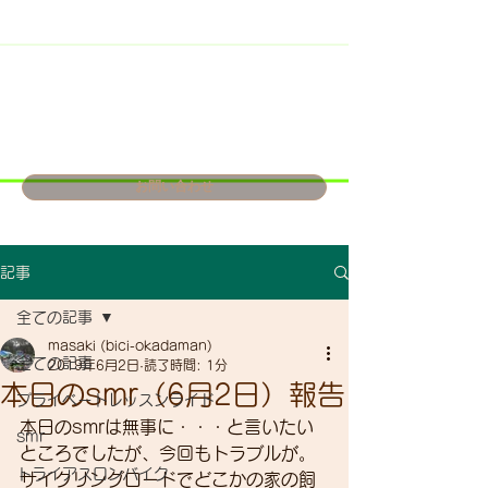
お問い合わせ
記事
全ての記事
masaki (bici-okadaman)
全ての記事
2019年6月2日
読了時間: 1分
本日のsmr（6月2日）報告
プライベートレッスンライド
本日のsmrは無事に・・・と言いたい
smr
ところでしたが、今回もトラブルが。
トライアスロンバイク
サイクリングロードでどこかの家の飼