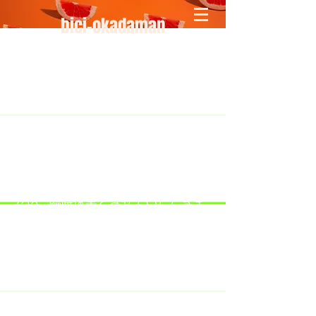
bici-okadaman
​＜営業予定＞ 臨時休業日のみ掲載
です。
7/18：臨時休業とさせていただきま
す。
​7/19：臨時休業（大井川港トライア
スロン大会のオフィシャルバイクサ
ポートで大井川港にいます）
​7/30：（臨時休業）夏季休暇の予定
です