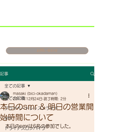
お問い合わせ
記事
全ての記事
masaki (bici-okadaman)
全ての記事
2017年12月24日
読了時間: 2分
本日のsmr & 明日の営業開
プライベートレッスンライド
始時間について
smr
本日のsmrは6名の参加でした。
トライアスロンバイク