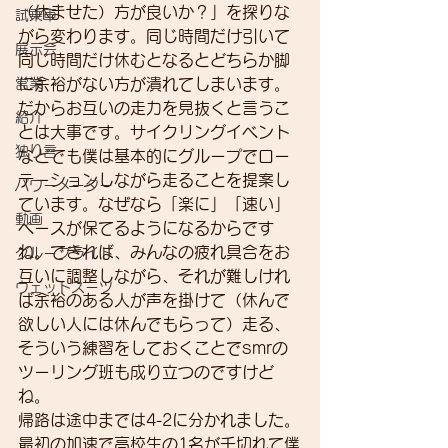
（休ませた）方が良いか？」を探りな
試乗車
がら変わります。同じ時間だけ引いて
展示会
同じ時間だけ休むとなるとどちらか脚
営業
に余裕がない方が潰れてしまいます。
だからお互いの走力を見抜くと言うこ
紹介
とは大事です。サイクリングイベント
独り言
などでも僕は基本的にグループでロー
テーションしながら走ることを提案し
パワーメーター
ています。なぜなら「楽に」「速い」
動画
ペースが保てるようになるからです
ね。できれば、みんなの疲れ具合をお
グループライド
互いに調整しながら、それが難しけれ
ウェットスーツ
ば余裕のある人が声を掛けて（休んで
欲しい人には休んでもらって）走る、
そういう練習をしておくことでsmrの
ツーリング班も成り立つのですけど
ね。
帰路は途中までは4-2に分かれました。
最初の加速で高校生の1名が千切れて僕