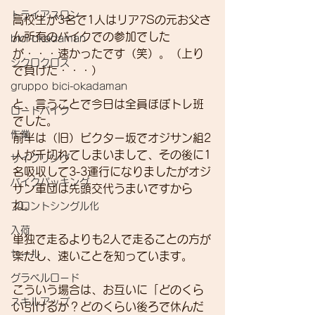
トライアスロン
高校生が3名で1人はリア7Sの元お父さ
ん所有のバイクでの参加でした
bici-okadaman
が・・・速かったです（笑）。（上り
シクロクロス
で負けた・・・）
gruppo bici-okadaman
と、言うことで今日は全員ほぼトレ班
ロードバイク
でした。
作業
前半は（旧）ビクター坂でオジサン組2
人が千切れてしまいまして、その後に1
サイクリング
名吸収して3-3運行になりましたがオジ
バイクパッキング
サン軍団は先頭交代うまいですから
ね。
フロントシングル化
入荷
単独で走るよりも2人で走ることの方が
セール
楽だし、速いことを知っています。
グラベルロード
こういう場合は、お互いに「どのくら
スキルアップ
い引けるか？どのくらい後ろで休んだ