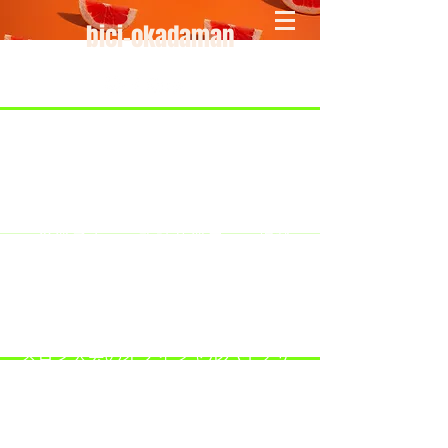
bici-okadaman
​＜営業予定＞ 臨時休業日のみ掲載
です。
7/18：臨時休業とさせていただきま
す。
​7/19：臨時休業（大井川港トライア
スロン大会のオフィシャルバイクサ
ポートで大井川港にいます）
​7/30：（臨時休業）夏季休暇の予定
です