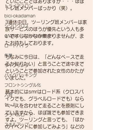
ていたことではありますが・・・ほぼ
トライアスロン
トレ班メンバーばっかり（笑）。
bici-okadaman
3連休中日、ツーリング班メンバーは家
シクロクロス
族サービスのほうが優先という人も多
gruppo bici-okadaman
いですしなかなか集まりませんが、ま
たお待ちしております。
ロードバイク
作業
ちなみに今日は、「どんなペースで走
るか知りたい」と言うことで途中まで
サイクリング
ということで参加された女性のかたが
バイクパッキング
いました。
フロントシングル化
基本的にはsmrはロード系（クロスバ
入荷
イクでも、グラベルロードでも）なら
セール
ペースを合わせて走ることを原則にし
ていますから、ほぼ誰でも参加できま
グラベルロード
すよ。ツーリングと言っても、「ほか
スキルアップ
のイベントに参加してみよう」などの