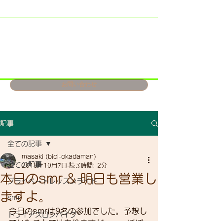
お問い合わせ
記事
全ての記事
masaki (bici-okadaman)
全ての記事
2018年10月7日
読了時間: 2分
本日のsmr & 明日も営業し
プライベートレッスンライド
ますよ。
smr
今日のsmrは9名の参加でした。予想し
トライアスロンバイク