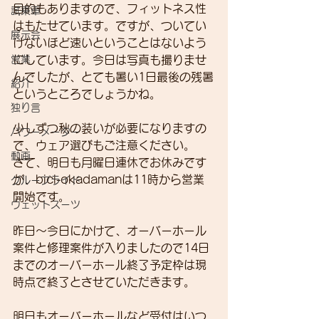
目的もありますので、フィットネス性
試乗車
はもたせています。ですが、ついてい
展示会
けないほど速いということはないよう
営業
にしています。今日は写真も撮りませ
んでしたが、とても暑い1日最後の残暑
紹介
というところでしょうかね。
独り言
少しずつ秋の装いが必要になりますの
パワーメーター
で、ウェア選びもご注意ください。
動画
さて、明日も月曜日連休でお休みです
が、bici-okadamanは11時から営業
グループライド
開始です。
ウェットスーツ
昨日～今日にかけて、オーバーホール
案件と修理案件が入りましたので14日
までのオーバーホール終了予定枠は現
時点で終了とさせていただきます。
明日もオーバーホールなど受付はいつ