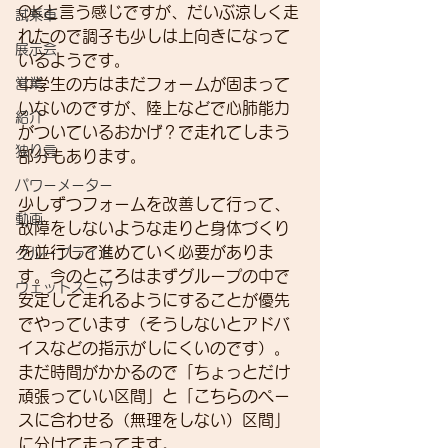
OKと言う感じですが、だいぶ涼しく走
試乗車
れたので調子も少しは上向きになって
展示会
いるようです。
営業
中学生の方はまだフォームが固まって
いないのですが、陸上などで心肺能力
紹介
がついているおかげ？で走れてしまう
独り言
部分もあります。
パワーメーター
少しずつフォームを改善して行って、
動画
故障をしないような走りと身体づくり
を並行して進めていく必要がありま
グループライド
す。今のところはまずグループの中で
ウェットスーツ
安定して走れるようにすることが優先
でやっています（そうしないとアドバ
イスなどの指示がしにくいのです）。
まだ時間がかかるので「ちょっとだけ
頑張っていい区間」と「こちらのペー
スに合わせる（無理をしない）区間」
に分けて走ってます。