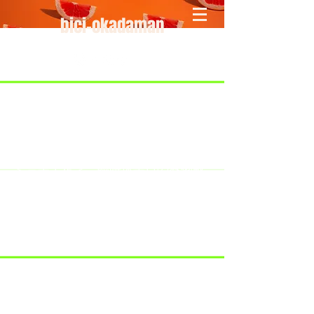
bici-okadaman
​＜営業予定＞ 臨時休業日のみ掲載
です。
7/18：臨時休業とさせていただきま
す。
​7/19：臨時休業（大井川港トライア
スロン大会のオフィシャルバイクサ
ポートで大井川港にいます）
​7/30：（臨時休業）夏季休暇の予定
です