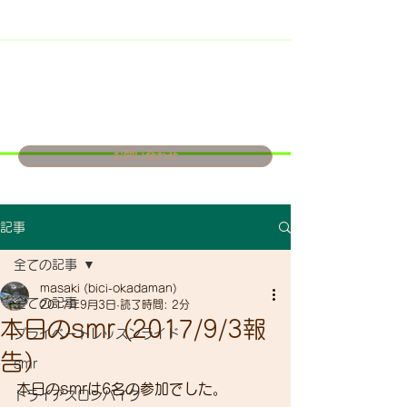
お問い合わせ
記事
全ての記事
masaki (bici-okadaman)
全ての記事
2017年9月3日
読了時間: 2分
本日のsmr (2017/9/3報
プライベートレッスンライド
告）
smr
本日のsmrは6名の参加でした。
トライアスロンバイク