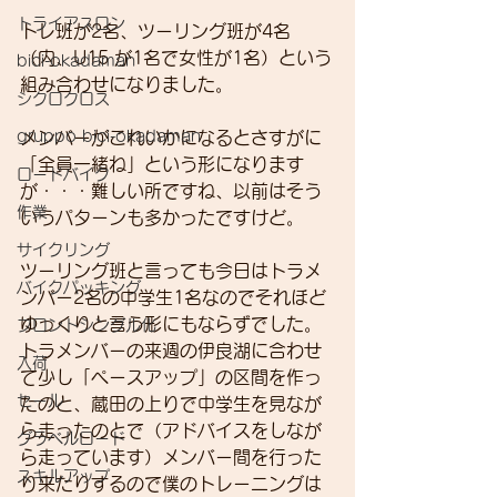
トライアスロン
トレ班が2名、ツーリング班が4名
（内、U15 が1名で女性が1名）という
bici-okadaman
組み合わせになりました。
シクロクロス
gruppo bici-okadaman
メンバーがこれいかになるとさすがに
「全員一緒ね」という形になります
ロードバイク
が・・・難しい所ですね、以前はそう
作業
いうパターンも多かったですけど。
サイクリング
ツーリング班と言っても今日はトラメ
バイクパッキング
ンバー2名の中学生1名なのでそれほど
ゆっくりと言う形にもならずでした。
フロントシングル化
トラメンバーの来週の伊良湖に合わせ
入荷
て少し「ペースアップ」の区間を作っ
セール
たのと、蔵田の上りで中学生を見なが
ら走ったのとで（アドバイスをしなが
グラベルロード
ら走っています）メンバー間を行った
スキルアップ
り来たりするので僕のトレーニングは