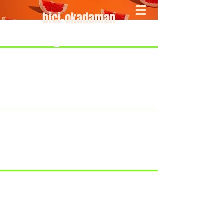
bici-okadaman
​＜営業予定＞ 臨時休業日のみ掲載
です。
7/18：臨時休業とさせていただきま
す。
​7/19：臨時休業（大井川港トライア
スロン大会のオフィシャルバイクサ
ポートで大井川港にいます）
​7/30：（臨時休業）夏季休暇の予定
です