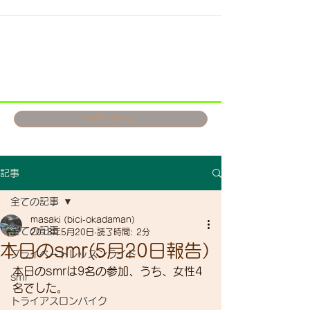
お問い合わせ
記事
全ての記事
masaki (bici-okadaman)
全ての記事
2018年5月20日
読了時間: 2分
本日のsmr(5月20日報告）
プライベートレッスンライド
本日のsmrは9名の参加、うち、女性4
smr
名でした。
トライアスロンバイク