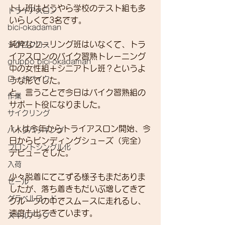
トレ班はどうやら学校のテスト組も多
トライアスロン
いらしくて3名です。
bici-okadaman
純粋なツーリング班はいなくて、トラ
シクロクロス
イアスロンのバイク習熟トレーニング
gruppo bici-okadaman
中の女性組＋シニアトレ班？というよ
ロードバイク
うな形でした。
と、言うことで今日はバイク習熟組の
作業
サポート役になりました。
サイクリング
1人は今年からトライアスロン開始、今
バイクパッキング
日からビンディングシューズ（完全）
フロントシングル化
デビューでした。
入荷
少々脱着にてこずる様子もまだありま
セール
したが、落ち着きもだいぶ増してきて
グラベルロード
グループの中でスムースに走れるし、
速度も出てきています。
スキルアップ