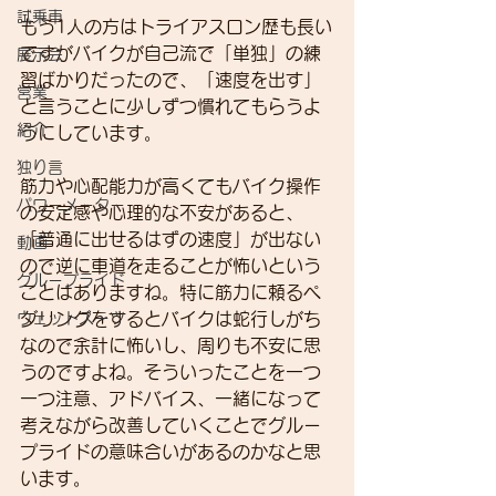
試乗車
もう1人の方はトライアスロン歴も長い
ですがバイクが自己流で「単独」の練
展示会
習ばかりだったので、「速度を出す」
営業
と言うことに少しずつ慣れてもらうよ
紹介
うにしています。
独り言
筋力や心配能力が高くてもバイク操作
パワーメーター
の安定感や心理的な不安があると、
「普通に出せるはずの速度」が出ない
動画
ので逆に車道を走ることが怖いという
グループライド
ことはありますね。特に筋力に頼るペ
ウェットスーツ
ダリングをするとバイクは蛇行しがち
なので余計に怖いし、周りも不安に思
うのですよね。そういったことを一つ
一つ注意、アドバイス、一緒になって
考えながら改善していくことでグルー
プライドの意味合いがあるのかなと思
います。