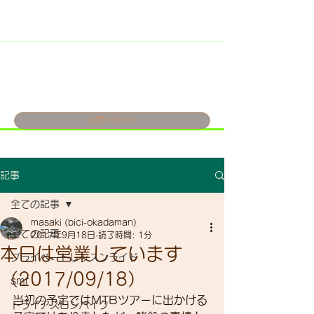
お問い合わせ
記事
全ての記事
masaki (bici-okadaman)
全ての記事
2017年9月18日
読了時間: 1分
本日は営業しています
プライベートレッスンライド
（2017/09/18）
smr
当初の予定ではMTBツアーに出かける
トライアスロンバイク