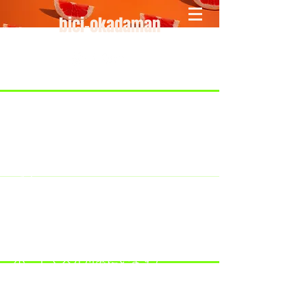
bici-okadaman
​＜営業予定＞ 臨時休業日のみ掲載
です。
7/18：臨時休業とさせていただきま
す。
​7/19：臨時休業（大井川港トライア
スロン大会のオフィシャルバイクサ
ポートで大井川港にいます）
​7/30：（臨時休業）夏季休暇の予定
です