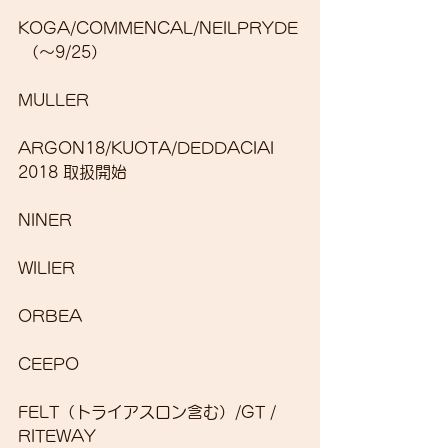
KOGA/COMMENCAL/NEILPRYDE
 （～9/25）
MULLER
ARGON18/KUOTA/DEDDACIAI
2018 取扱開始
NINER
WILIER
ORBEA
CEEPO
FELT（トライアスロン含む）/GT / 
RITEWAY