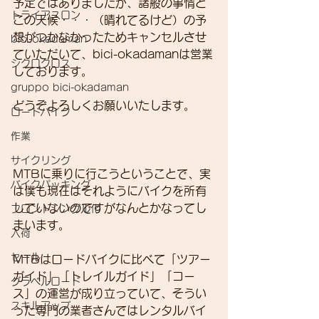
予定ではありましたが、諸般の事情と
トライアスロン
この天候・・・（晴れてるけど）の予
想がつかなかったためキャンセルさせ
bici-okadaman
ていただいて、bici-okadamanは営業
シクロクロス
しております。
gruppo bici-okadaman
どうぞよろしくお願いいたします。
ロードバイク
作業
サイクリング
MTBに乗りに行こうということで、実
バイクパッキング
は僕も現在はそれようにバイクを所有
していないのですがなんとかなってし
フロントシングル化
まいます。
入荷
セール
MTBはロードバイクに比べて「ツアー
ガイド」「トレイルガイド」「コー
グラベルロード
ス」の運営が成り立っていて、そうい
スキルアップ
った専門の業者さんではレンタルバイ