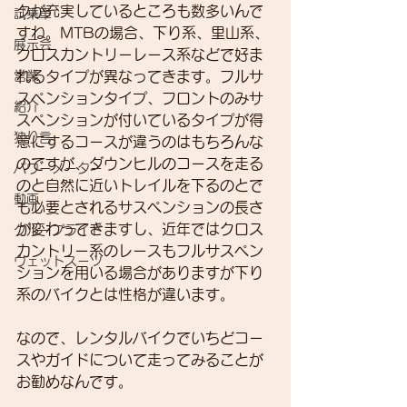
クが充実しているところも数多いんで
試乗車
すね。MTBの場合、下り系、里山系、
展示会
クロスカントリーレース系などで好ま
営業
れるタイプが異なってきます。フルサ
スペンションタイプ、フロントのみサ
紹介
スペンションが付いているタイプが得
独り言
意にするコースが違うのはもちろんな
のですが、ダウンヒルのコースを走る
パワーメーター
のと自然に近いトレイルを下るのとで
動画
も必要とされるサスペンションの長さ
が変わってきますし、近年ではクロス
グループライド
カントリー系のレースもフルサスペン
ウェットスーツ
ションを用いる場合がありますが下り
系のバイクとは性格が違います。
なので、レンタルバイクでいちどコー
スやガイドについて走ってみることが
お勧めなんです。