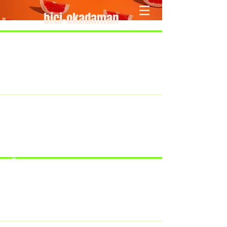
bici-okadaman
​＜営業予定＞ 臨時休業日のみ掲載
です。
7/18：臨時休業とさせていただきま
す。
​7/19：臨時休業（大井川港トライア
スロン大会のオフィシャルバイクサ
ポートで大井川港にいます）
​7/30：（臨時休業）夏季休暇の予定
です