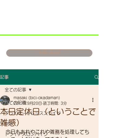
お問い合わせ
記事
全ての記事
masaki (bici-okadaman)
全ての記事
2017年9月20日
読了時間: 3分
本日定休日（ということで
プライベートレッスンライド
雑感）
smr
今日もあれやこれや雑務を処理してち
トライアスロンバイク