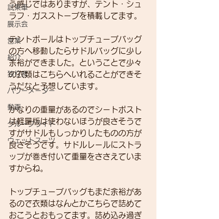
う感じではありますが、テント・シュ
試乗車
ラフ・ガスストーブを積載してます。
展示会
テントポールはトップチューブバッグ
営業
の方へ移動したらサドルバッグに少し
紹介
余裕ができました。ということで少々
独り言
の衣類はこちらへいれることができそ
うだなと予想しています。
パワーメーター
動画
かなりの重量があるのでシートポスト
は軽量版は使わないほうが良さそうで
グループライド
すがサドルもしっかりしたものの方が
ウェットスーツ
良さそうです。サドルレールにストラ
ップが巻き付いて重量をささえていま
すからね。
トップチューブバッグもまだ余裕があ
るので衣類はなんとかこちらで詰めて
おこうとおもってます。詰め込み過ぎ