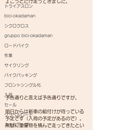
ょこっとだけ走ってきました。
トライアスロン
bici-okadaman
シクロクロス
gruppo bici-okadaman
ロードバイク
作業
サイクリング
バイクパッキング
フロントシングル化
入荷
予告通りと言えば予告通りですが。
セール
明日からは新車の組付けが待っている
グラベルロード
予定です（入荷の予定があるので）。
スキルアップ
無駄に重量物を積んで走ってきたとい