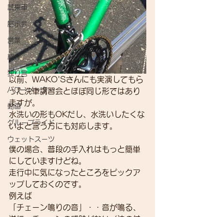
試乗車
展示会
営業
紹介
独り言
以前、WAKO'Sさんにも実演してもら
パワーメーター
った洗車講習会とほぼ同じ形ではあり
ますが。
動画
水洗いの形もOKだし、水洗いしたくな
グループライド
いよと言う方にも対応します。
ウェットスーツ
僕の場合、普段の手入れはもっと簡単
にしていますけどね。
走行中に気になったところをピックア
ップしておくのです。
例えば
「チェーン鳴りの音」・・音が鳴る、