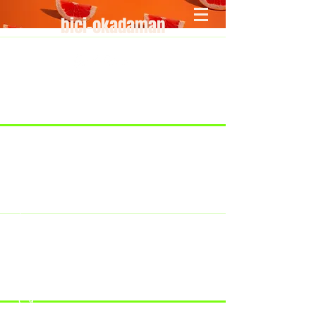
bici-okadaman
​＜営業予定＞ 臨時休業日のみ掲載
です。
7/18：臨時休業とさせていただきま
す。
​7/19：臨時休業（大井川港トライア
スロン大会のオフィシャルバイクサ
ポートで大井川港にいます）
​7/30：（臨時休業）夏季休暇の予定
です