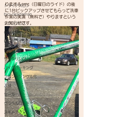
ります＆smr（日曜日のライド）の後
トライアスロン
に1台ピックアップさせてもらって洗車
bici-okadaman
作業の実演（無料で）やりますという
お知らせです。
シクロクロス
gruppo bici-okadaman
ロードバイク
作業
サイクリング
バイクパッキング
フロントシングル化
入荷
セール
グラベルロード
スキルアップ