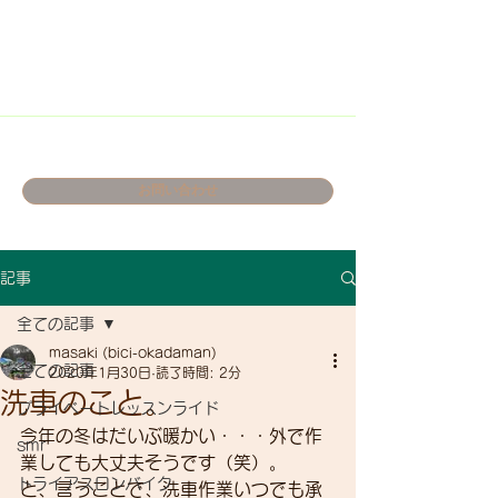
お問い合わせ
記事
全ての記事
masaki (bici-okadaman)
全ての記事
2020年1月30日
読了時間: 2分
洗車のこと。
プライベートレッスンライド
今年の冬はだいぶ暖かい・・・外で作
smr
業しても大丈夫そうです（笑）。
トライアスロンバイク
と、言うことで、洗車作業いつでも承