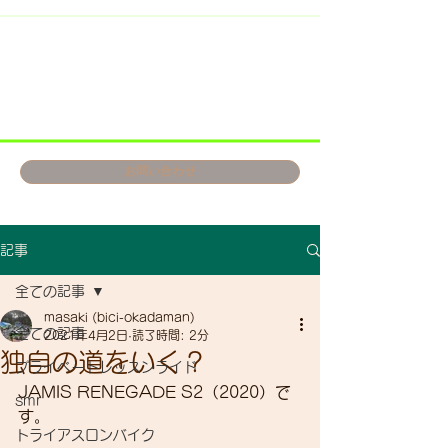
お問い合わせ
記事
全ての記事
masaki (bici-okadaman)
全ての記事
2021年4月2日
読了時間: 2分
独自の道をいく？
プライベートレッスンライド
JAMIS RENEGADE S2（2020）で
smr
す。
トライアスロンバイク