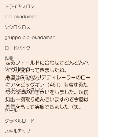
トライアスロン
bici-okadaman
シクロクロス
gruppo bici-okadaman
ロードバイク
作業
走るフィールドに合わせてどんどんバ
サイクリング
イクが変わってきましたね。
今回はGRXのリアディレーラーのロー
バイクパッキング
ギアをビッグギア（46T）装着するた
フロントシングル化
めの改造のお手伝いをしました。以前
にも一例取り組んでいますので今回は
入荷
確信をもって実施できました（笑。
セール
グラベルロード
スキルアップ