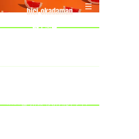
bici-okadaman
​＜営業予定＞ 臨時休業日のみ掲載
です。
7/18：臨時休業とさせていただきま
す。
​7/19：臨時休業（大井川港トライア
スロン大会のオフィシャルバイクサ
ポートで大井川港にいます）
​7/30：（臨時休業）夏季休暇の予定
です