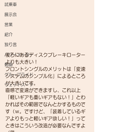
試乗車
展示会
営業
紹介
独り言
後ろにあるディスクブレーキローター
パワーメーター
よりも大きい！
動画
フロントシングルのメリットは「変速
グループライド
システムのシンプル化」によるところ
が大きいです。
ウェットスーツ
直感で変速ができますし、これ以上
「軽いギアも重いギアもない！」とわ
かればその範囲でなんとかするもので
す（ｗ。ですけど、「装着しているギ
アよりもっと軽いギア欲しい！」って
ときはこういう改造が必要なんですよ