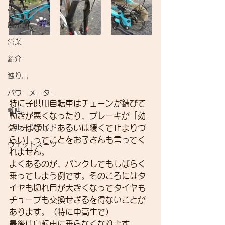
試乗車
展示会
営業
紹介
独り言
パワーメーター
特に子供用自転車はチェーンが錆びて
動画
動きが悪くなったり、ブレーキが「効
グループライド
きっぱなし、あるいは緩くて止まりづ
らい」ってことをお子さんも言ってく
ウェットスーツ
れません。
よくあるのが、パンクしてもしばらく
乗ってしまう例です。そのころにはタ
イヤも切れ目が大きくなってタイヤも
チューブも交換せざるを得ないことが
あります。（特に中高生で）
最後は自転車に乗らなくなります。