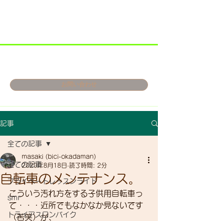
お問い合わせ
記事
全ての記事
masaki (bici-okadaman)
全ての記事
2020年8月18日
読了時間: 2分
自転車のメンテナンス。
プライベートレッスンライド
こういう汚れ方をする子供用自転車っ
smr
て・・・近所でもなかなか見ないです
トライアスロンバイク
（苦笑）が、