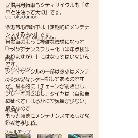
子供用自転車もシティサイクルも「洗
トライアスロン
車と注油って大切」です。
bici-okadaman
今も昔も自転車は「定期的にメンテナ
シクロクロス
ンスするもの」です。
gruppo bici-okadaman
自動車のように複雑な機構になって
ロードバイク
「メンテナンスフリー化（半年点検は
ありますが）」にはなってはいないん
作業
です。
サイクリング
シティサイクルの一部は多少はメンテ
ナンスフリーを目指してあるのです
バイクパッキング
が、基本的に「チェーンが剥き出し、
フロントシングル化
ブレーキ剥き出し、タイヤは（自動車
入荷
に比べて）はるかに空気量が少ない」
構造なので
セール
もっと頻繁にメンテナンスするしかな
グラベルロード
いんですよね。
スキルアップ