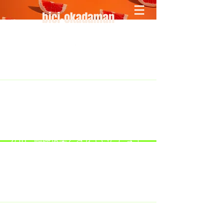
bici-okadaman
​＜営業予定＞ 臨時休業日のみ掲載
です。
7/18：臨時休業とさせていただきま
す。
​7/19：臨時休業（大井川港トライア
スロン大会のオフィシャルバイクサ
ポートで大井川港にいます）
​7/30：（臨時休業）夏季休暇の予定
です