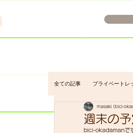
n
お問い合わ
​＜営業予定＞ 臨時休業日の
7/18：臨時休業とさせてい
​7/19：臨時休業（大井川
​7/30：（臨時休業）夏季休
全ての記事
プライベートレ
masaki (bici-ok
bici-okadaman
シクロ
週末の予
bici-okadaman
サイクリング
バイクパ