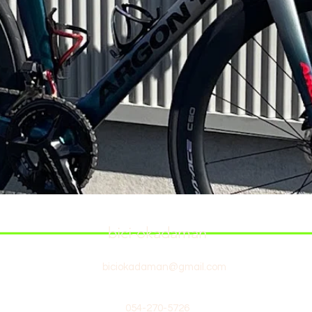
bici-okadaman
biciokadaman@gmail.com
054-270-5726