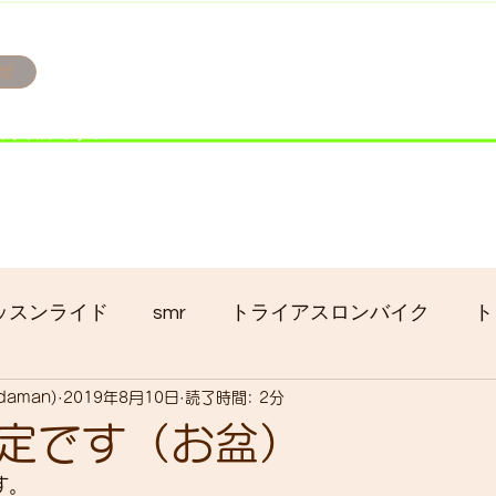
せ
み掲載です。
ただきます。
港トライアスロン大会のオフィシャルバイクサポートで大
暇の予定です
ッスンライド
smr
トライアスロンバイク
ト
adaman)
2019年8月10日
読了時間: 2分
クロス
gruppo bici-okadaman
ロードバイク
定です（お盆）
です。
ッキング
フロントシングル化
入荷
セール