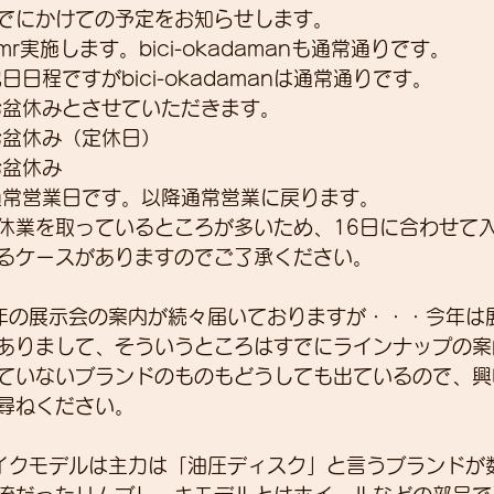
でにかけての予定をお知らせします。
r実施します。bici-okadamanも通常通りです。
日程ですがbici-okadamanは通常通りです。
展示会
営業
紹介
独り言
パワーメー
お盆休みとさせていただきます。
お盆休み（定休日） 
お盆休み
トスーツ
通常営業日です。以降通常営業に戻ります。
休業を取っているところが多いため、16日に合わせて
るケースがありますのでご了承ください。
0年の展示会の案内が続々届いておりますが・・・今年は
ありまして、そういうところはすでにラインナップの案
ていないブランドのものもどうしても出ているので、興
尋ねください。
バイクモデルは主力は「油圧ディスク」と言うブランドが