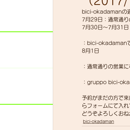
（2017/
bici-okadam
7月29日：通常通
スキルアップ
試乗車
7月30日～7月31日
：bici-okada
グループライド
ウェッ
8月1日
：通常通りの営業に
：gruppo bic
予約がまだの方で来
らフォームにて入れ
どうぞよろしくおね
bici-okadaman