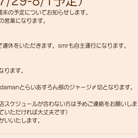
7/29-8/1予定）
anの週末の予定についてお知らせします。
りの営業になります。
展示会
営業
紹介
独り言
パワーメー
manで連休をいただきます。smrも自主運行になります。
トスーツ
なります。
i-okadamanとらいあすろん部のジャージ〆切となります。
店スケジュールが合わない方は予めご連絡をお願いしま
ていただければ大丈夫です）
がいいたします。