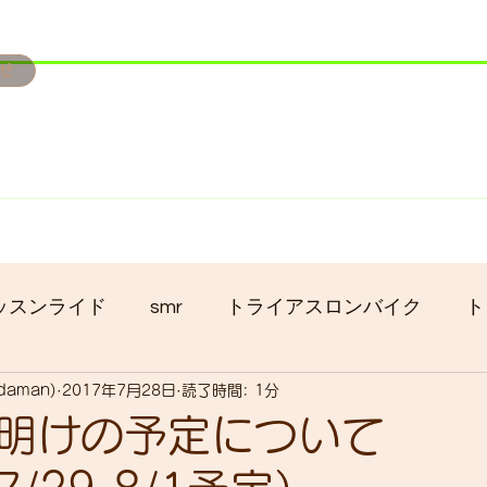
せ
み掲載です。
ただきます。
港トライアスロン大会のオフィシャルバイクサポートで大
暇の予定です
ッスンライド
smr
トライアスロンバイク
ト
adaman)
2017年7月28日
読了時間: 1分
クロス
gruppo bici-okadaman
ロードバイク
明けの予定について
ッキング
フロントシングル化
入荷
セール