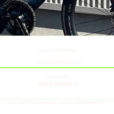
bici-okadaman
biciokadaman@gmail.com
054-270-5726
静岡県焼津市坂本667-4
©2019 by bici-okadaman。Wix.com で作成されました。