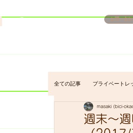
n
お問い合わ
​＜営業予定＞ 臨時休業日の
7/18：臨時休業とさせてい
​7/19：臨時休業（大井川
​7/30：（臨時休業）夏季休
全ての記事
プライベートレ
masaki (bici-ok
bici-okadaman
シクロ
週末～週
サイクリング
バイクパ