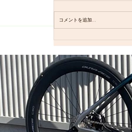
明日のsmrは通常通り実施しま
す。 よく、お客様に「グループ
ライドはまだ実施されています
コメントを追加…
か？」と聞かれることが多いので
すが、基本的には「毎週実施して
います」ので…。 僕の今週はメ
ンバーの集まり具合を見ながら、
ロードで走るかグラベルロードで
走るかを決めます。グラベルロー
ドで走...