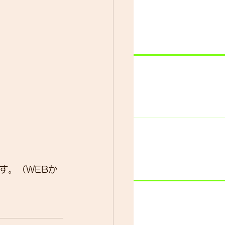
ター
動画
す。（WEBか